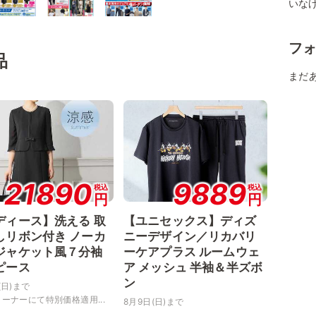
いなげ
フ
品
まだ
21890
9889
税込
税込
円
円
ディース】洗える 取
【ユニセックス】ディズ
しリボン付き ノーカ
ニーデザイン／リカバリ
ジャケット風７分袖
ーケアプラス ルームウェ
ピース
ア メッシュ 半袖＆半ズボ
ン
(日)まで
ーナーにて特別価格適用...
8月9日(日)まで