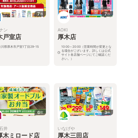
7
7
枚
枚
ナン
AOKI
木戸室店
厚木店
川県厚木市戸室1丁目29-15
10:00～20:00（営業時間が変更とな
る場合がございます。詳しくは公式
サイト各店舗ページにてご確認くだ
さい。）
神奈川県厚木市水引2-12-32
6
3
枚
枚
石井
いなげや
厚木ミロード店
厚木三田店