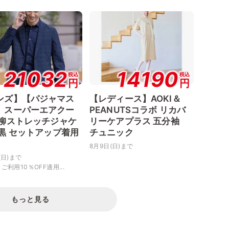
21032
14190
税込
税込
円
円
ンズ】【パジャマス
【レディース】AOKI＆
】スーパーエアクー
PEANUTSコラボ リカバ
楊柳ストレッチジャケ
リーケアプラス 五分袖
 黒 セットアップ着用
チュニック
8月9日(日)まで
(日)まで
ご利用10％OFF適用...
もっと見る