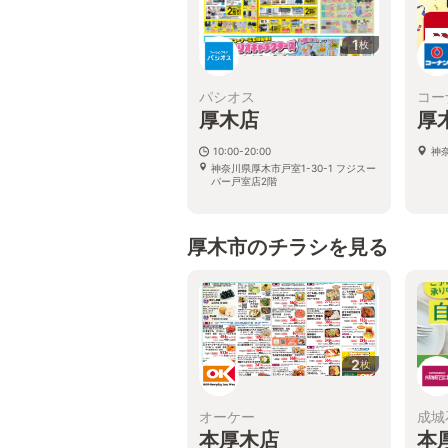
1
枚
パシオス
コー
厚木店
厚
10:00-20:00
神奈
神奈川県厚木市戸室1-30-1 フジスー
パー戸室店2階
厚木市のチラシを見る
2
枚
オーケー
成城
本厚木店
本