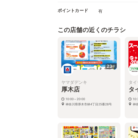
ポイントカード
有
この店舗の近くのチラシ
23
枚
ヤマダデンキ
タイ
厚木店
タ
10:00～20:00
10:
神奈川県厚木市林4丁目25番28号
神奈