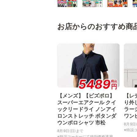
お店からのおすすめ商
5489
税込
円
【メンズ】【ビズポロ】
【レ
スーパーエアクール クイ
り外
ックリードライ ノンアイ
ラー
ロンストレッチ ボタンダ
ワン
ウンポロシャツ 市松
8月9日
※特設コ
8月9日(日)まで
※特設コーナーにて特別価格適用...