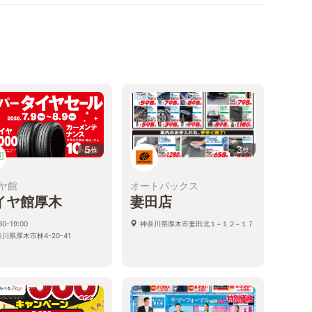
5
3
枚
枚
ヤ館
オートバックス
イヤ館厚木
妻田店
30-19:00
神奈川県厚木市妻田北１−１２−１７
川県厚木市林4-20-41