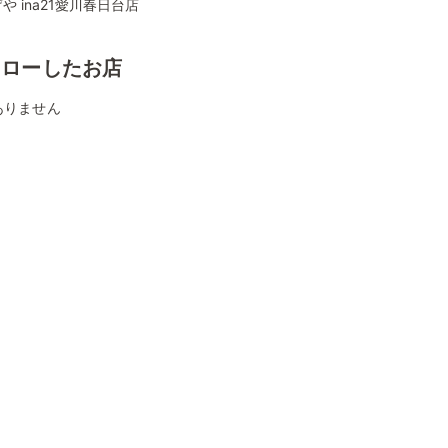
や ina21愛川春日台店
ォローしたお店
ありません