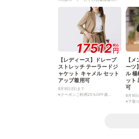
17512
税込
円
【レディース】ドレープ
【メ
ストレッチ テーラードジ
ーツ
ャケット キャメル セット
ル 
アップ着用可
ット
可
8月9日(日)まで
※クーポンご利用20％OFF適...
8月9日
※下取り