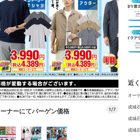
近
オーケ
成城
1/7
コーナーにてバーゲン価格
成城石
成城