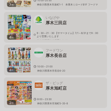
10:00-20:30
7
神奈川県厚木市泉町1-1 本厚木ミロードB1F フードマ
枚
ーケット内
いなげや
厚木三田店
9：30～21：30 【サマータイム】7/1～8/31まで9：00
より営業いたします
4
枚
神奈川県厚木市三田2-2-18
フードワン
厚木長谷店
10:00～21:00
4
枚
神奈川県厚木市長谷6-20
ザ・ビッグ
厚木旭町店
8:00～23:30
2
枚
神奈川県厚木市旭町5-35-8