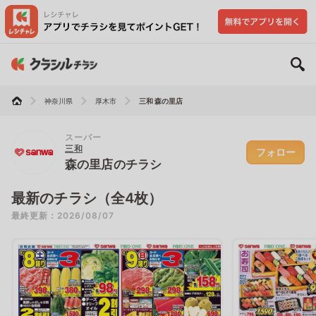
神奈川県
厚木市
三和 森の里店
スーパー
三和
フォロー
森の里店のチラシ
最新のチラシ（全4枚）
最終更新：2026/08/07