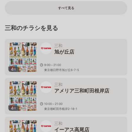
すべて見る
三和のチラシを見る
三和
旭が丘店
9:00～21:00
4
枚
東京都日野市旭が丘6-7-5
三和
アメリア三和町田根岸店
10:00～21:00
4
枚
東京都町田市根岸2-18-1
三和
イーアス高尾店