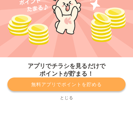
今すぐアプリをダウンロードする
アプリでチラシを見るだけで
ポイントが貯まる！
無料アプリでポイントを貯める
プライバシーポリシー
利用規約
運営会社
サービスに関してのお問い合わせ
チラシ掲載をお考えの方
とじる
Copyright© Kurashiru, Inc. All Rights Reserved.