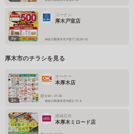
コーナン
厚木戸室店
7
枚
神奈川県厚木市戸室1丁目29-15
厚木市のチラシを見る
オーケー
本厚木店
8:30～21:30
2
枚
神奈川県厚木市中町2-11-4
成城石井
本厚木ミロード店