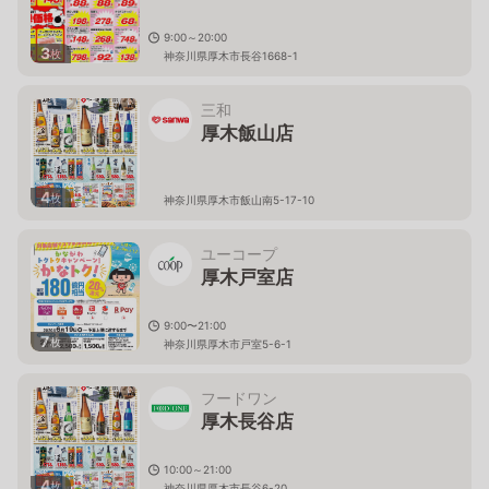
9:00～20:00
3
枚
神奈川県厚木市長谷1668-1
三和
厚木飯山店
4
枚
神奈川県厚木市飯山南5-17-10
ユーコープ
厚木戸室店
9:00〜21:00
7
枚
神奈川県厚木市戸室5-6-1
フードワン
厚木長谷店
10:00～21:00
4
枚
神奈川県厚木市長谷6-20