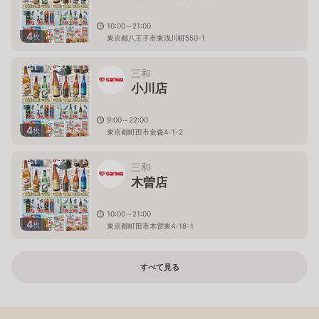
10:00～21:00
4
枚
東京都八王子市東浅川町550-1
三和
小川店
9:00～22:00
4
枚
東京都町田市金森4-1-2
三和
木曽店
10:00～21:00
4
枚
東京都町田市木曽東4-18-1
すべて見る