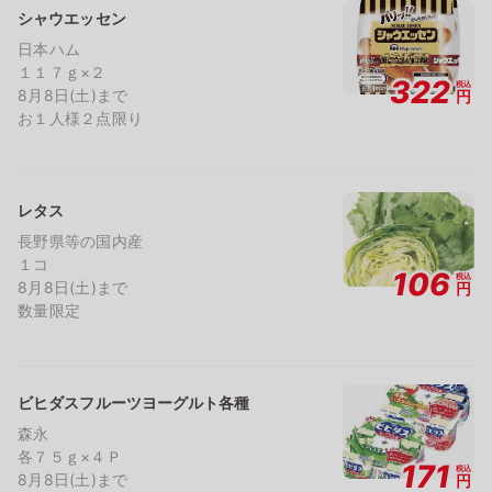
シャウエッセン
日本ハム
１１７ｇ×２
322
税込
8月8日(土)まで
円
お１人様２点限り
レタス
長野県等の国内産
１コ
106
税込
8月8日(土)まで
円
数量限定
ビヒダスフルーツヨーグルト各種
森永
各７５ｇ×４Ｐ
171
税込
8月8日(土)まで
円