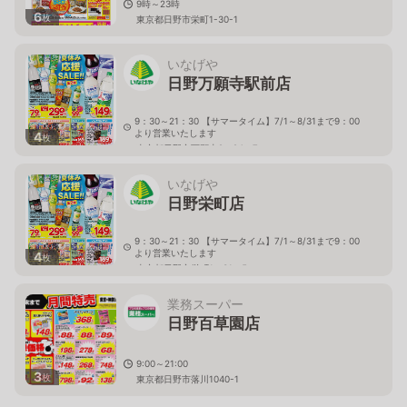
9時～23時
6
枚
東京都日野市栄町1-30-1
いなげや
日野万願寺駅前店
9：30～21：30 【サマータイム】7/1～8/31まで9：00
より営業いたします
4
枚
東京都日野市万願寺2－24－7
いなげや
日野栄町店
9：30～21：30 【サマータイム】7/1～8/31まで9：00
より営業いたします
4
枚
東京都日野市栄町1－31－5
業務スーパー
日野百草園店
9:00～21:00
3
枚
東京都日野市落川1040-1