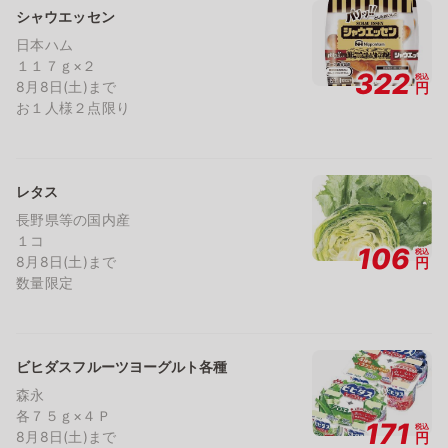
シャウエッセン
日本ハム
１１７ｇ×２
322
税込
8月8日(土)まで
円
お１人様２点限り
レタス
長野県等の国内産
１コ
106
税込
8月8日(土)まで
円
数量限定
ビヒダスフルーツヨーグルト各種
森永
各７５ｇ×４Ｐ
171
税込
8月8日(土)まで
円