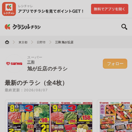
東京都
日野市
三和 旭が丘店
スーパー
三和
フォロー
旭が丘店のチラシ
最新のチラシ（全4枚）
最終更新：2026/08/07