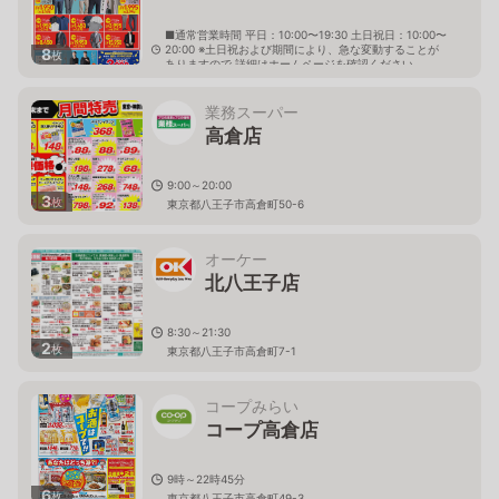
■通常営業時間 平日：10:00〜19:30 土日祝日：10:00〜
20:00 ※土日祝および期間により、急な変動することが
8
枚
ありますので 詳細はホームページを確認ください
東京都八王子市高倉町57番30
業務スーパー
高倉店
9:00～20:00
3
枚
東京都八王子市高倉町50-6
オーケー
北八王子店
8:30～21:30
2
枚
東京都八王子市高倉町7-1
コープみらい
コープ高倉店
9時～22時45分
6
枚
東京都八王子市高倉町49-3