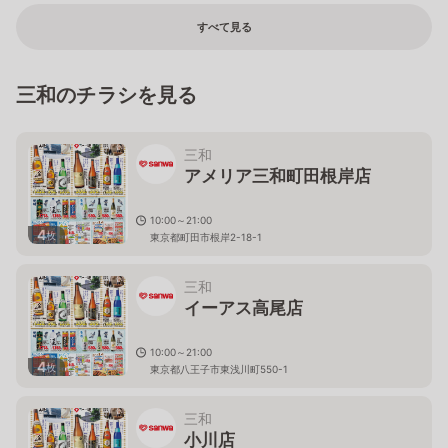
すべて見る
三和のチラシを見る
三和
アメリア三和町田根岸店
10:00～21:00
4
枚
東京都町田市根岸2-18-1
三和
イーアス高尾店
10:00～21:00
4
枚
東京都八王子市東浅川町550-1
三和
小川店