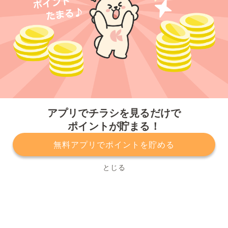
今すぐアプリをダウンロードする
アプリでチラシを見るだけで
ポイントが貯まる！
無料アプリでポイントを貯める
プライバシーポリシー
利用規約
運営会社
サービスに関してのお問い合わせ
チラシ掲載をお考えの方
とじる
Copyright© Kurashiru, Inc. All Rights Reserved.