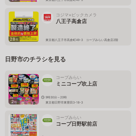
コジマ×ビックカメラ
八王子高倉店
28
枚
東京都八王子市高倉町49-3 コープみらい高倉店2階
日野市のチラシを見る
コープみらい
ミニコープ吹上店
9時30分～20時
2
枚
東京都日野市東豊田3-18-3
コープみらい
コープ日野駅前店