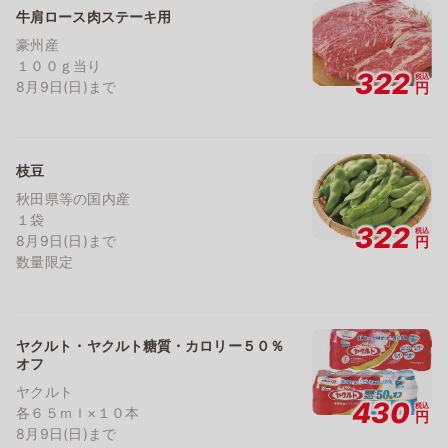
牛肩ロース肉ステーキ用
豪州産
１００ｇ当り
322
税込
8月9日(日)まで
円
枝豆
秋田県等の国内産
１袋
322
税込
8月9日(日)まで
円
数量限定
ヤクルト・ヤクルト糖質・カロリー５０％
オフ
ヤクルト
430
税込
各６５ｍｌ×１０本
円
8月9日(日)まで