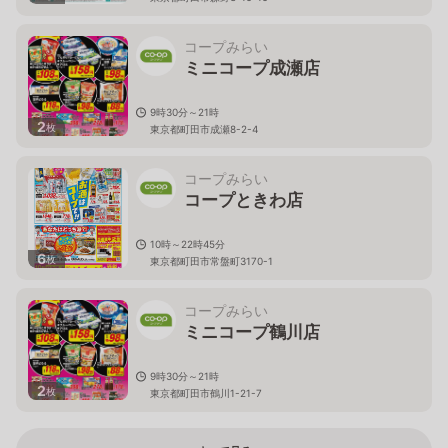
コープみらい
ミニコープ成瀬店
9時30分～21時
2
枚
東京都町田市成瀬8-2-4
コープみらい
コープときわ店
10時～22時45分
6
枚
東京都町田市常盤町3170-1
コープみらい
ミニコープ鶴川店
9時30分～21時
2
枚
東京都町田市鶴川1-21-7