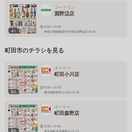
フードワン
淵野辺店
9:00～21:00
4
枚
神奈川県相模原市中央区淵野辺2-6-30
町田市のチラシを見る
オーケー
町田小川店
8:30～21:30
2
枚
東京都町田市小川6-13-19
オーケー
町田森野店
8:30～21:30
2
枚
東京都町田市森野3-15-15