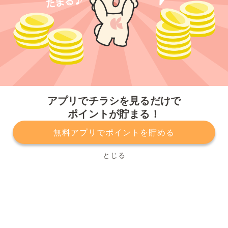
今すぐアプリをダウンロードする
アプリでチラシを見るだけで
ポイントが貯まる！
無料アプリでポイントを貯める
プライバシーポリシー
利用規約
運営会社
サービスに関してのお問い合わせ
チラシ掲載をお考えの方
とじる
Copyright© Kurashiru, Inc. All Rights Reserved.