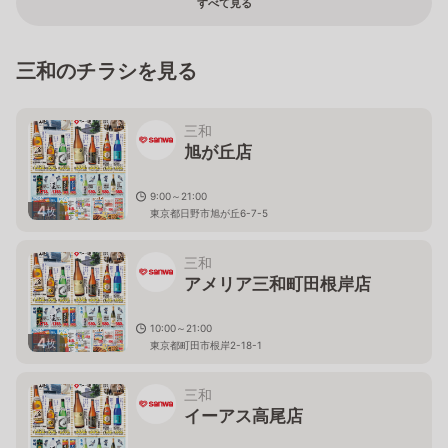
すべて見る
三和のチラシを見る
三和
旭が丘店
9:00～21:00
4
枚
東京都日野市旭が丘6-7-5
三和
アメリア三和町田根岸店
10:00～21:00
4
枚
東京都町田市根岸2-18-1
三和
イーアス高尾店