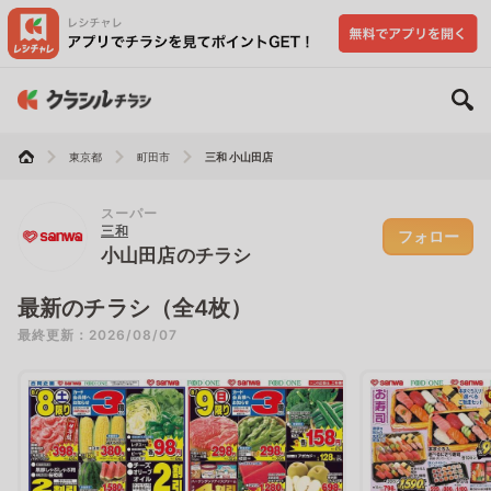
東京都
町田市
三和 小山田店
スーパー
三和
フォロー
小山田店のチラシ
最新のチラシ（全4枚）
最終更新：2026/08/07