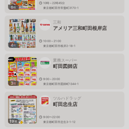
10時～22時45分
6
枚
東京都町田市常盤町3170-1
三和
アメリア三和町田根岸店
10:00～21:00
4
枚
東京都町田市根岸2-18-1
業務スーパー
町田図師店
9:00～20:00
3
枚
東京都町田市図師町1344-1
ツルハドラッグ
町田忠生店
9:00〜22:00
19
枚
東京都町田市忠生3-1-12