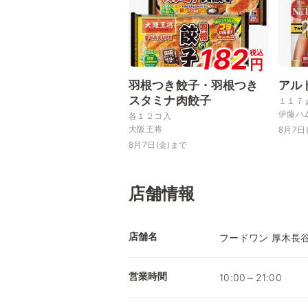
182
税込
円
羽根つき餃子・羽根つき
アル
スタミナ肉餃子
１１７
伊藤ハ
各１２コ入
大阪王将
8月7日
8月7日(金)まで
店舗情報
店舗名
フードワン 厚木長
営業時間
10:00～21:00