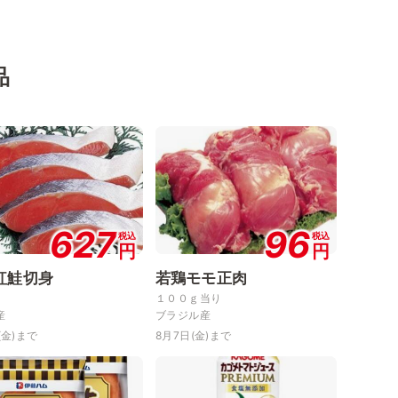
品
627
96
税込
税込
円
円
紅鮭切身
若鶏モモ正肉
１００ｇ当り
産
ブラジル産
(金)まで
8月7日(金)まで