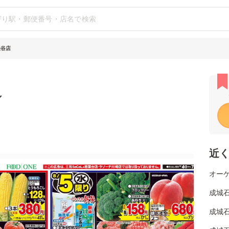
長谷店
シ
近
オーケ
成城
成城石