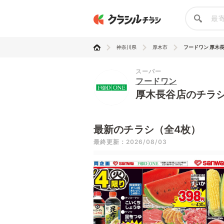
神奈川県
厚木市
フードワン 厚木
スーパー
フードワン
厚木長谷店のチラ
最新のチラシ（全4枚）
最終更新：2026/08/03