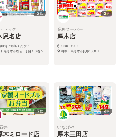
2
3
枚
枚
ドラッグ
業務スーパー
木恩名店
厚木店
舗HPをご確認ください
9:00～20:00
奈川県厚木市恩名一丁目１６番５
神奈川県厚木市長谷1668-1
号
7
4
枚
枚
石井
いなげや
厚木ミロード店
厚木三田店