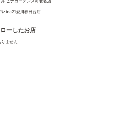
石井 ビナガーデンズ海老名店
や ina21愛川春日台店
ォローしたお店
ありません