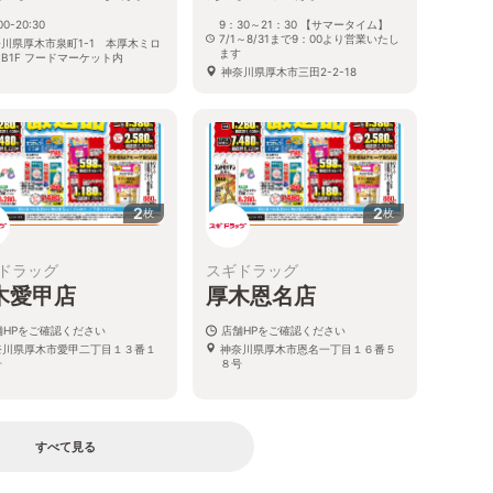
00-20:30
9：30～21：30 【サマータイム】
7/1～8/31まで9：00より営業いたし
川県厚木市泉町1-1 本厚木ミロ
ます
B1F フードマーケット内
神奈川県厚木市三田2-2-18
2
2
枚
枚
ドラッグ
スギドラッグ
木愛甲店
厚木恩名店
舗HPをご確認ください
店舗HPをご確認ください
奈川県厚木市愛甲二丁目１３番１
神奈川県厚木市恩名一丁目１６番５
号
８号
すべて見る