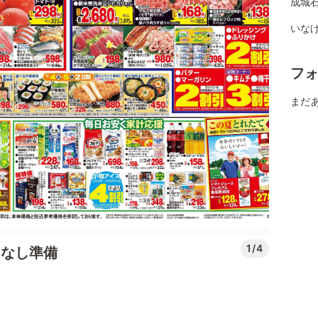
成城
いなげ
フ
まだ
1/4
もてなし準備