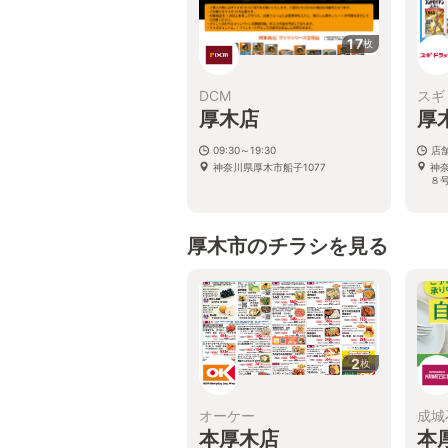
17
枚
DCM
スギ
厚木店
厚
09:30～19:30
店
神奈川県厚木市船子1077
神
８
厚木市のチラシを見る
2
枚
オーケー
成城
本厚木店
本