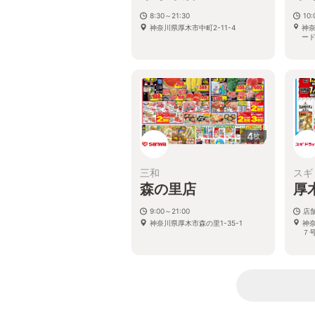
8:30～21:30
10:
神奈川県厚木市中町2-11-4
神奈
ード
4
枚
三和
スギ
森の里店
厚
9:00～21:00
店
神奈川県厚木市森の里1-35-1
神
７