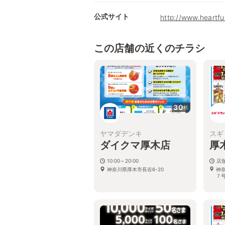
公式サイト
http://www.heartfu
この店舗の近くのチラシ
30
枚
ヤマダデンキ
スギ
ダイクマ厚木店
厚
10:00～20:00
店
神奈川県厚木市長谷6-20
神
７