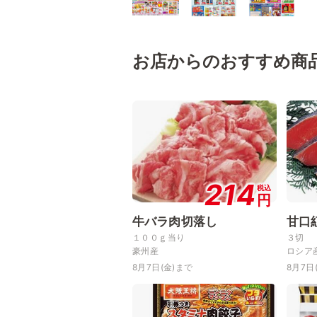
お店からのおすすめ商
214
税込
円
牛バラ肉切落し
甘口
１００ｇ当り
３切
豪州産
ロシア
8月7日(金)まで
8月7日