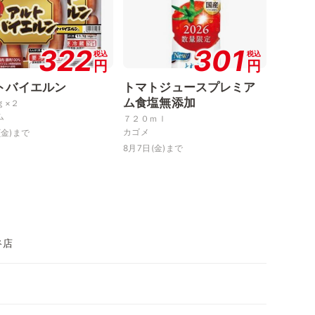
322
301
税込
税込
円
円
トバイエルン
トマトジュースプレミア
ム食塩無添加
ｇ×２
ム
７２０ｍｌ
カゴメ
(金)まで
8月7日(金)まで
谷店