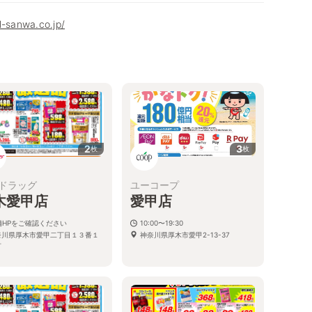
l-sanwa.co.jp/
2
3
枚
枚
ドラッグ
ユーコープ
木愛甲店
愛甲店
舗HPをご確認ください
10:00〜19:30
奈川県厚木市愛甲二丁目１３番１
神奈川県厚木市愛甲2-13-37
号