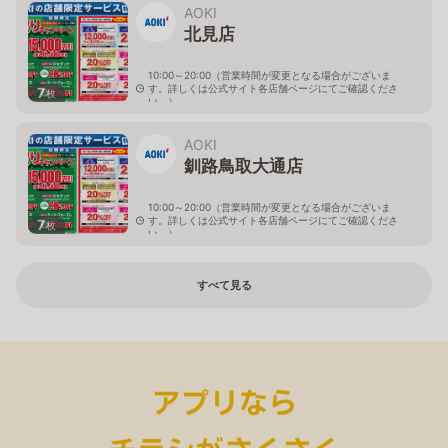
AOKI
北見店
10:00～20:00（営業時間が変更となる場合がございま
す。詳しくは公式サイト各店舗ページにてご確認くださ
7
枚
い。）
北海道北見市中央三輪2-403-2
AOKI
釧路鳥取大通店
10:00～20:00（営業時間が変更となる場合がございま
す。詳しくは公式サイト各店舗ページにてご確認くださ
7
枚
い。）
北海道釧路市鳥取大通2-6-13 アクロスプラザ鳥取大通
すべて見る