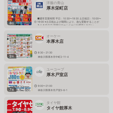
洋服の青山
厚木栄町店
■通常営業時間 平日：10:30〜19:30 土日祝日：10:00〜
19:00 ※土日祝および期間により、急な変動することが
8
枚
ありますので 詳細はホームページを確認ください
神奈川県厚木市栄町二丁目6番32号
オーケー
本厚木店
8:30～21:30
2
枚
神奈川県厚木市中町2-11-4
ユーコープ
厚木戸室店
9:00〜21:00
7
枚
神奈川県厚木市戸室5-6-1
タイヤ館
タイヤ館厚木