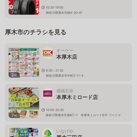
10:30-19:00
7
枚
神奈川県厚木市林4-20-41
厚木市のチラシを見る
オーケー
本厚木店
8:30～21:30
2
枚
神奈川県厚木市中町2-11-4
成城石井
本厚木ミロード店
10:00-20:30
7
神奈川県厚木市泉町1-1 本厚木ミロードB1F フードマ
枚
ーケット内
いなげや