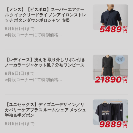
【メンズ】【ビズポロ】スーパーエアクー
ル クイックリードライ ノンアイロンストレ
ッチ ボタンダウンポロシャツ 市松
5489
税込
8月9日(日)まで
円
※特設コーナーにて特別価格...
【レディース】洗える 取り外しリボン付き
ノーカラージャケット風７分袖ワンピース
8月9日(日)まで
21890
税込
※特設コーナーにて特別価格...
円
【ユニセックス】ディズニーデザイン／リ
カバリーケアプラス ルームウェア メッシュ
半袖＆半ズボン
9889
税込
8月9日(日)まで
円