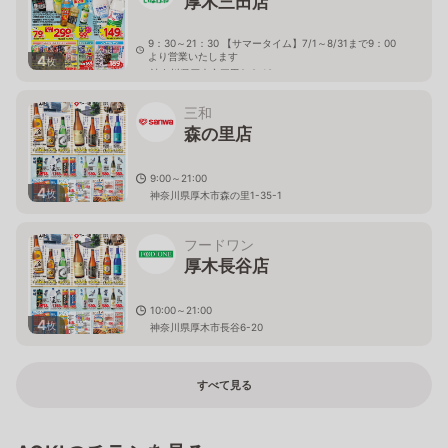
厚木三田店
9：30～21：30 【サマータイム】7/1～8/31まで9：00
より営業いたします
4
枚
神奈川県厚木市三田2-2-18
三和
森の里店
9:00～21:00
4
枚
神奈川県厚木市森の里1-35-1
フードワン
厚木長谷店
10:00～21:00
4
枚
神奈川県厚木市長谷6-20
すべて見る