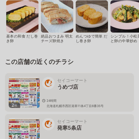
基本の和食 だし巻
絶品おつまみ 明太
めんつゆで簡単 だ
シンプル！小松
き卵
チーズ卵焼き
し巻き卵
と卵の中華炒め
この店舗の近くのチラシ
セイコーマート
うめづ店
24時間
2
枚
北海道札幌市西区発寒11条4丁目8番35号
セイコーマート
発寒5条店