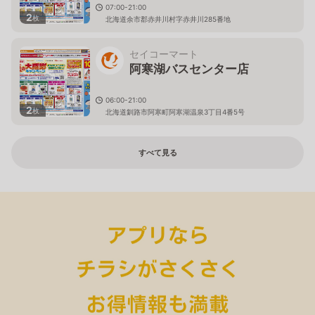
07:00-21:00
2
枚
北海道余市郡赤井川村字赤井川285番地
セイコーマート
阿寒湖バスセンター店
06:00-21:00
2
枚
北海道釧路市阿寒町阿寒湖温泉3丁目4番5号
すべて見る