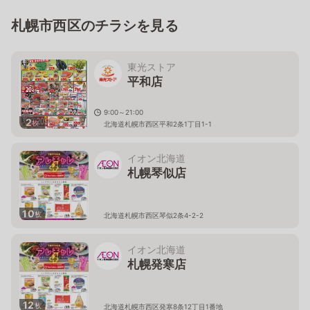
札幌市西区のチラシを見る
東光ストア
平和店
9:00～21:00
2
枚
北海道札幌市西区平和2条1丁目1-1
イオン北海道
札幌琴似店
10
枚
北海道札幌市西区琴似2条4-2-2
イオン北海道
札幌発寒店
12
枚
北海道札幌市西区発寒8条12丁目1番地