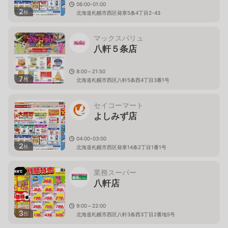
06:00-01:00
2
枚
北海道札幌市西区発寒5条4丁目2-43
マックスバリュ
八軒５条店
8:00～21:50
7
枚
北海道札幌市西区八軒5条西4丁目3番1号
セイコーマート
よしみず店
04:00-03:00
2
枚
北海道札幌市西区発寒14条2丁目1番1号
業務スーパー
八軒店
9:00～22:00
3
枚
北海道札幌市西区八軒3条西3丁目2番地5号