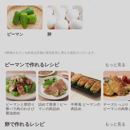
ピーマン
卵
※明細されている内容は店舗の実売状況と異なる場合がございます。
ピーマンで作れるレシピ
もっと見る
ピーマンと厚切り
詰めて簡単！ピー
中華風 ピーマンの
チーズたっぷり
豚バラ肉のわさび
マンの肉詰め
肉詰め
ピーマンの肉巻
醤油炒め
卵で作れるレシピ
もっと見る