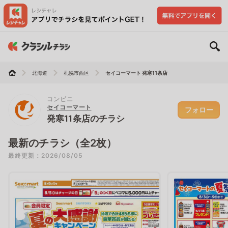
北海道
札幌市西区
セイコーマート 発寒11条店
コンビニ
セイコーマート
フォロー
発寒11条店のチラシ
最新のチラシ（全2枚）
最終更新：2026/08/05