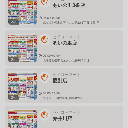
あいの里3条店
06:00-00:00
2
枚
北海道札幌市北区あいの里3条5丁目13番1号
セイコーマート
あいの里店
06:00-00:00
2
枚
北海道札幌市北区あいの里4条5丁目
セイコーマート
愛別店
07:00-22:00
2
枚
北海道上川郡愛別町字中央241
セイコーマート
赤井川店