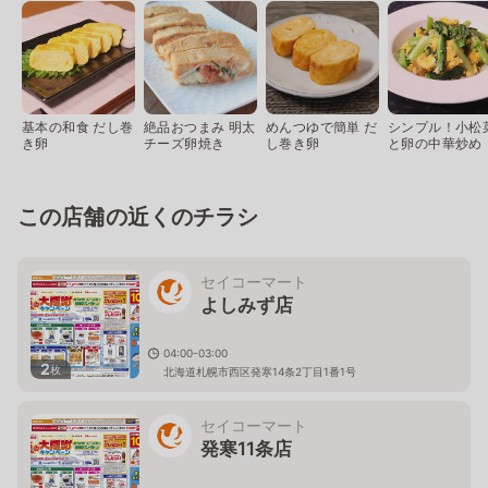
基本の和食 だし巻
絶品おつまみ 明太
めんつゆで簡単 だ
シンプル！小松
き卵
チーズ卵焼き
し巻き卵
と卵の中華炒め
この店舗の近くのチラシ
セイコーマート
よしみず店
04:00-03:00
2
枚
北海道札幌市西区発寒14条2丁目1番1号
セイコーマート
発寒11条店