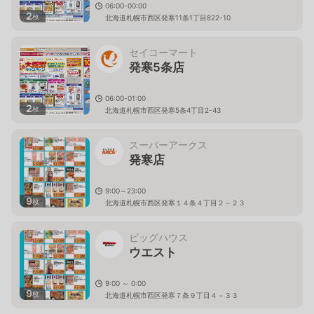
06:00-00:00
2
枚
北海道札幌市西区発寒11条1丁目822-10
セイコーマート
発寒5条店
06:00-01:00
2
枚
北海道札幌市西区発寒5条4丁目2-43
スーパーアークス
発寒店
9:00～23:00
9
枚
北海道札幌市西区発寒１４条４丁目２－２３
ビッグハウス
ウエスト
9:00 ～ 0:00
9
枚
北海道札幌市西区発寒７条９丁目４－３３