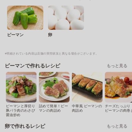
ピーマン
卵
※明細されている内容は店舗の実売状況と異なる場合がございます。
ピーマンで作れるレシピ
もっと見る
ピーマンと厚切り
詰めて簡単！ピー
中華風 ピーマンの
チーズたっぷり
豚バラ肉のわさび
マンの肉詰め
肉詰め
ピーマンの肉巻
醤油炒め
卵で作れるレシピ
もっと見る