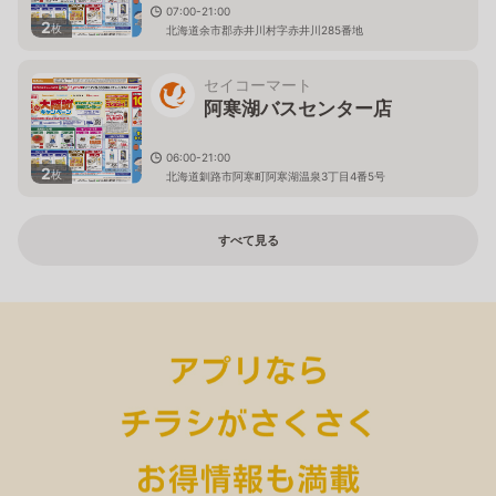
07:00-21:00
2
枚
北海道余市郡赤井川村字赤井川285番地
セイコーマート
阿寒湖バスセンター店
06:00-21:00
2
枚
北海道釧路市阿寒町阿寒湖温泉3丁目4番5号
すべて見る