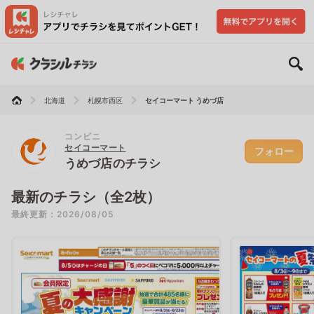
北海道
札幌市西区
セイコーマート うめづ店
コンビニ
セイコーマート
フォロー
うめづ店のチラシ
最新のチラシ（全2枚）
最終更新：2026/08/05