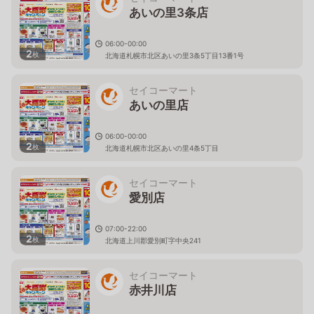
あいの里3条店
06:00-00:00
2
枚
北海道札幌市北区あいの里3条5丁目13番1号
セイコーマート
あいの里店
06:00-00:00
2
枚
北海道札幌市北区あいの里4条5丁目
セイコーマート
愛別店
07:00-22:00
2
枚
北海道上川郡愛別町字中央241
セイコーマート
赤井川店