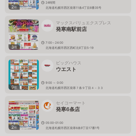
24時間
2
枚
北海道札幌市西区発寒11条4丁目8番35号
マックスバリュエクスプレス
発寒南駅前店
7:00～24:00
3
枚
北海道札幌市西区西町北8丁目5-19
ビッグハウス
ウエスト
9:00 ～ 0:00
9
枚
北海道札幌市西区発寒７条９丁目４－３３
セイコーマート
発寒6条店
05:00-01:00
2
枚
北海道札幌市西区発寒6条9丁目17番1号