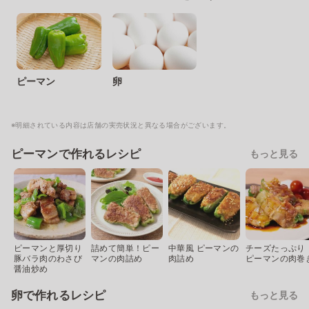
ピーマン
卵
※明細されている内容は店舗の実売状況と異なる場合がございます。
ピーマンで作れるレシピ
もっと見る
ピーマンと厚切り
詰めて簡単！ピー
中華風 ピーマンの
チーズたっぷり
豚バラ肉のわさび
マンの肉詰め
肉詰め
ピーマンの肉巻
醤油炒め
卵で作れるレシピ
もっと見る