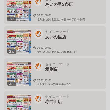
あいの里3条店
06:00-00:00
2
枚
北海道札幌市北区あいの里3条5丁目13番1号
セイコーマート
あいの里店
06:00-00:00
2
枚
北海道札幌市北区あいの里4条5丁目
セイコーマート
愛別店
07:00-22:00
2
枚
北海道上川郡愛別町字中央241
セイコーマート
赤井川店