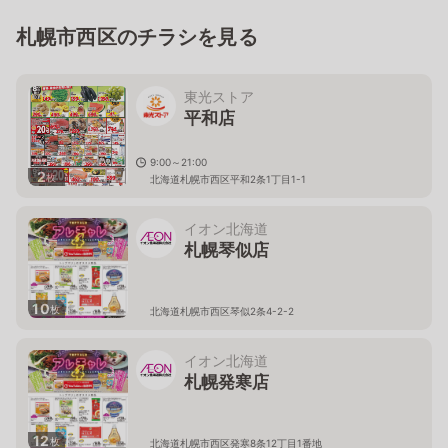
札幌市西区のチラシを見る
東光ストア
平和店
9:00～21:00
2
枚
北海道札幌市西区平和2条1丁目1-1
イオン北海道
札幌琴似店
10
枚
北海道札幌市西区琴似2条4-2-2
イオン北海道
札幌発寒店
12
枚
北海道札幌市西区発寒8条12丁目1番地