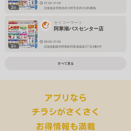
07:00-21:00
2
枚
北海道余市郡赤井川村字赤井川285番地
セイコーマート
阿寒湖バスセンター店
06:00-21:00
2
枚
北海道釧路市阿寒町阿寒湖温泉3丁目4番5号
すべて見る