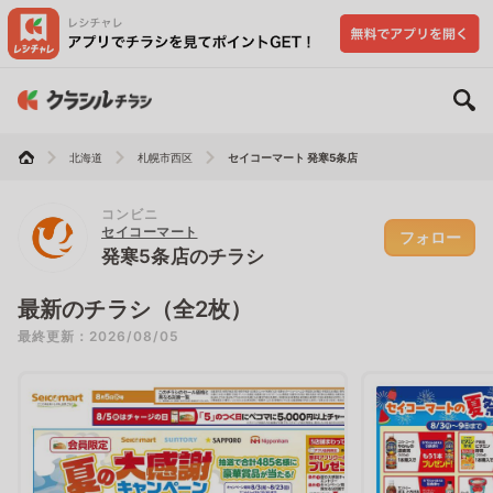
北海道
札幌市西区
セイコーマート 発寒5条店
コンビニ
セイコーマート
フォロー
発寒5条店のチラシ
最新のチラシ（全2枚）
最終更新：2026/08/05