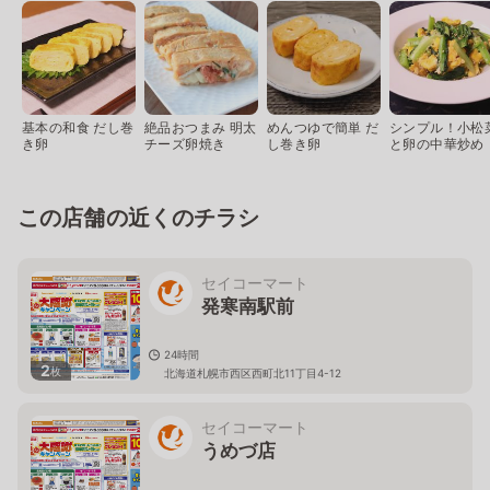
基本の和食 だし巻
絶品おつまみ 明太
めんつゆで簡単 だ
シンプル！小松
き卵
チーズ卵焼き
し巻き卵
と卵の中華炒め
この店舗の近くのチラシ
セイコーマート
発寒南駅前
24時間
2
枚
北海道札幌市西区西町北11丁目4-12
セイコーマート
うめづ店