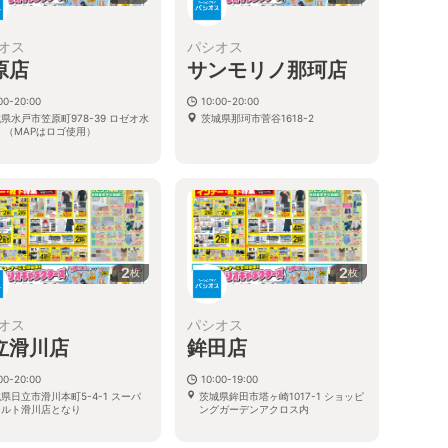
オス
パシオス
原店
サンモリノ那珂店
00-20:00
10:00-20:00
県水戸市笠原町978-39 ロゼオ水
茨城県那珂市菅谷1618-2
 （MAPはロゴ使用）
2
2
枚
枚
オス
パシオス
立滑川店
鉾田店
00-20:00
10:00-19:00
県日立市滑川本町5-4-1 スーパ
茨城県鉾田市塔ヶ崎1017-1 ショッピ
マルト滑川店となり
ングガーデンアクロス内