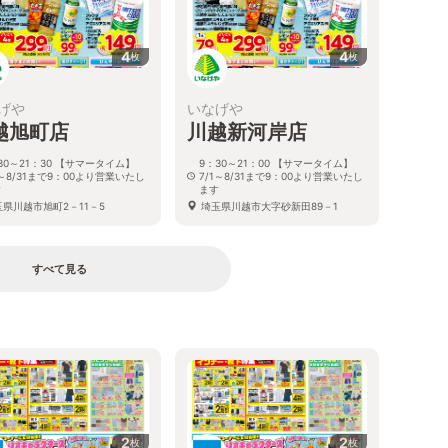
4
4
枚
枚
げや
いなげや
越旭町店
川越新河岸店
30～21：30 【サマータイム】
9：30～21：00 【サマータイム】
1～8/31まで9：00より営業いたし
7/1～8/31まで9：00より営業いたし
す
ます
玉県川越市旭町2－11－5
埼玉県川越市大字砂新田89－1
すべて見る
2
2
枚
枚