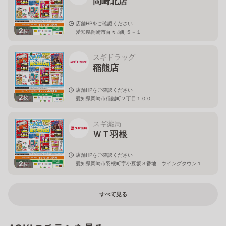
岡崎北店
店舗HPをご確認ください
2
枚
愛知県岡崎市百々西町５－１
スギドラッグ
稲熊店
店舗HPをご確認ください
2
枚
愛知県岡崎市稲熊町２丁目１００
スギ薬局
ＷＴ羽根
店舗HPをご確認ください
2
愛知県岡崎市羽根町字小豆坂３番地 ウイングタウン１
枚
階
すべて見る