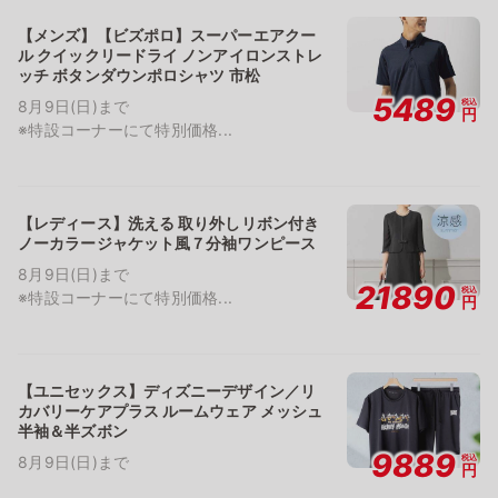
【メンズ】【ビズポロ】スーパーエアクー
ル クイックリードライ ノンアイロンストレ
ッチ ボタンダウンポロシャツ 市松
5489
税込
8月9日(日)まで
円
※特設コーナーにて特別価格...
【レディース】洗える 取り外しリボン付き
ノーカラージャケット風７分袖ワンピース
8月9日(日)まで
21890
税込
※特設コーナーにて特別価格...
円
【ユニセックス】ディズニーデザイン／リ
カバリーケアプラス ルームウェア メッシュ
半袖＆半ズボン
9889
税込
8月9日(日)まで
円