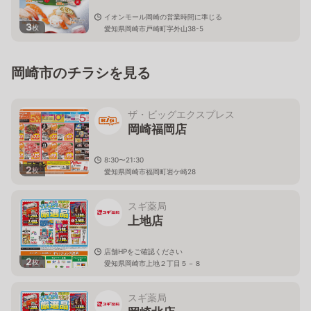
イオンモール岡崎の営業時間に準じる
3
枚
愛知県岡崎市戸崎町字外山38-5
岡崎市のチラシを見る
ザ・ビッグエクスプレス
岡崎福岡店
8:30〜21:30
2
枚
愛知県岡崎市福岡町岩ケ崎28
スギ薬局
上地店
店舗HPをご確認ください
2
枚
愛知県岡崎市上地２丁目５－８
スギ薬局