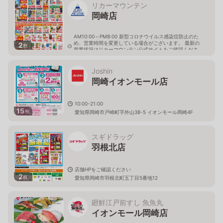
リカーマウンテン
岡崎店
AM10:00～PM8:00 新型コロナウイルス感染症防止のた
め、営業時間を変更している場合がございます。 最新の
2
枚
営業状況はリカーマウンテン公式サイトをご確認くださ
い。
愛知県岡崎市羽根北町2丁目1-3
Joshin
岡崎イオンモール店
10:00-21:00
15
枚
愛知県岡崎市戸崎町字外山38-5 イオンモール岡崎4F
スギドラッグ
羽根北店
店舗HPをご確認ください
2
枚
愛知県岡崎市羽根北町五丁目5番地12
廻鮮江戸前すし 魚魚丸
イオンモール岡崎店