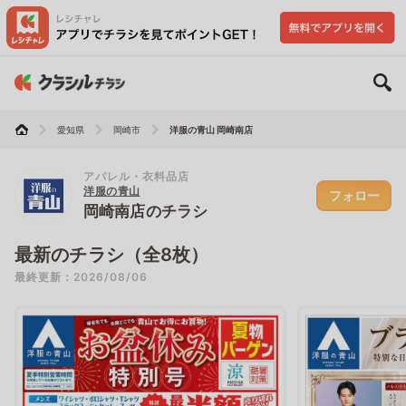
愛知県
岡崎市
洋服の青山 岡崎南店
アパレル・衣料品店
洋服の青山
フォロー
岡崎南店のチラシ
最新のチラシ（全8枚）
最終更新：2026/08/06