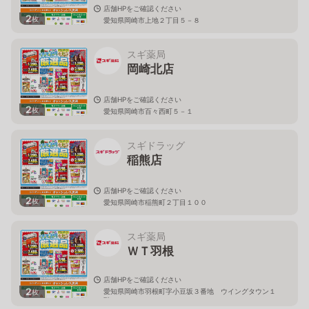
店舗HPをご確認ください
2
枚
愛知県岡崎市上地２丁目５－８
スギ薬局
岡崎北店
店舗HPをご確認ください
2
枚
愛知県岡崎市百々西町５－１
スギドラッグ
稲熊店
店舗HPをご確認ください
2
枚
愛知県岡崎市稲熊町２丁目１００
スギ薬局
ＷＴ羽根
店舗HPをご確認ください
2
愛知県岡崎市羽根町字小豆坂３番地 ウイングタウン１
枚
階