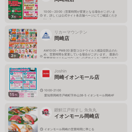
10:00～20:00（営業時間が変更となる場合がございま
す。詳しくは公式サイト各店舗ページにてご確認くださ
7
枚
い。）
愛知県岡崎市戸崎町字越舞1-13
リカーマウンテン
岡崎店
AM10:00～PM8:00 新型コロナウイルス感染症防止のた
め、営業時間を変更している場合がございます。 最新の
2
枚
営業状況はリカーマウンテン公式サイトをご確認くださ
い。
愛知県岡崎市羽根北町2丁目1-3
Joshin
岡崎イオンモール店
10:00-21:00
15
枚
愛知県岡崎市戸崎町字外山38-5 イオンモール岡崎4F
廻鮮江戸前すし 魚魚丸
イオンモール岡崎店
イオンモール岡崎の営業時間に準じる