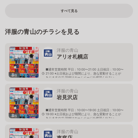
すべて見る
洋服の青山のチラシを見る
洋服の青山
アリオ札幌店
■通常営業時間 平日：10:00〜21:00 土日祝日：10:00〜
21:00 ※土日祝および期間により、急な変動することが
8
枚
ありますので 詳細はホームページを確認ください
北海道札幌市東区北七条東九丁目2番20号 アリオ札幌
３階
洋服の青山
岩見沢店
■通常営業時間 平日：10:00〜19:00 土日祝日：10:00〜
19:00 ※土日祝および期間により、急な変動することが
8
枚
ありますので 詳細はホームページを確認ください
北海道岩見沢市大和二条八丁目6番地
洋服の青山
恵庭店