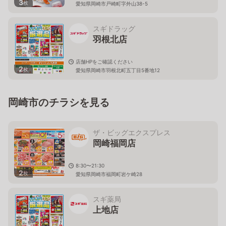
3
枚
愛知県岡崎市戸崎町字外山38-5
スギドラッグ
羽根北店
店舗HPをご確認ください
2
枚
愛知県岡崎市羽根北町五丁目5番地12
岡崎市のチラシを見る
ザ・ビッグエクスプレス
岡崎福岡店
8:30〜21:30
2
枚
愛知県岡崎市福岡町岩ケ崎28
スギ薬局
上地店