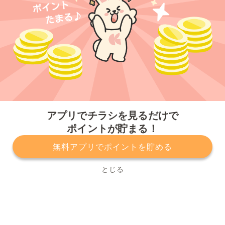
今すぐアプリをダウンロードする
アプリでチラシを見るだけで
ポイントが貯まる！
無料アプリでポイントを貯める
プライバシーポリシー
利用規約
運営会社
サービスに関してのお問い合わせ
チラシ掲載をお考えの方
とじる
Copyright© Kurashiru, Inc. All Rights Reserved.