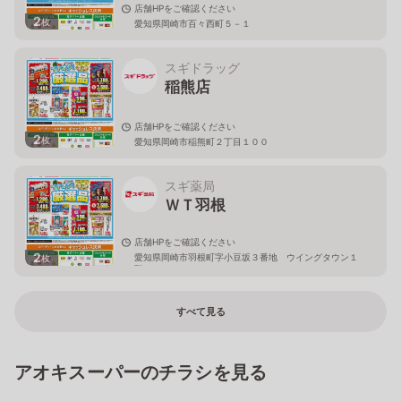
店舗HPをご確認ください
2
枚
愛知県岡崎市百々西町５－１
スギドラッグ
稲熊店
店舗HPをご確認ください
2
枚
愛知県岡崎市稲熊町２丁目１００
スギ薬局
ＷＴ羽根
店舗HPをご確認ください
2
愛知県岡崎市羽根町字小豆坂３番地 ウイングタウン１
枚
階
すべて見る
アオキスーパーのチラシを見る