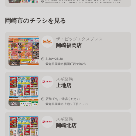
2
枚
営業状況はリカーマウンテン公式サイトをご確認くださ
い。
愛知県岡崎市羽根北町2丁目1-3
岡崎市のチラシを見る
ザ・ビッグエクスプレス
岡崎福岡店
8:30〜21:30
2
枚
愛知県岡崎市福岡町岩ケ崎28
スギ薬局
上地店
店舗HPをご確認ください
2
枚
愛知県岡崎市上地２丁目５－８
スギ薬局
岡崎北店