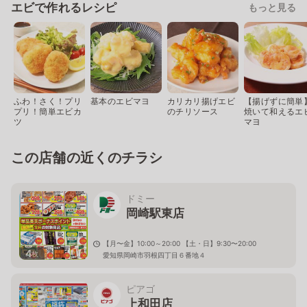
エビで作れるレシピ
もっと見る
ふわ！さく！プリ
基本のエビマヨ
カリカリ揚げエビ
【揚げずに簡単
プリ！簡単エビカ
のチリソース
焼いて和えるエ
ツ
マヨ
この店舗の近くのチラシ
ドミー
岡崎駅東店
【月〜金】10:00～20:00 【土・日】9:30〜20:00
4
枚
愛知県岡崎市羽根四丁目６番地４
ピアゴ
上和田店