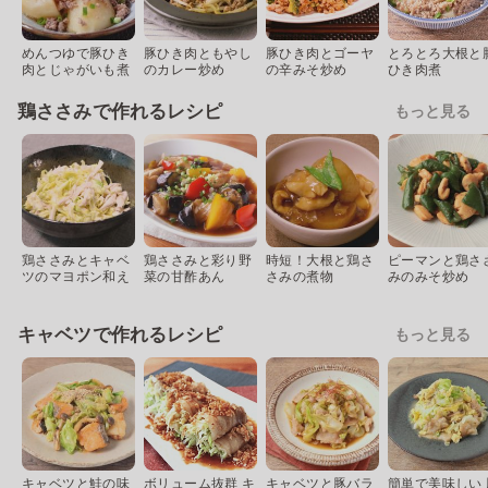
めんつゆで豚ひき
豚ひき肉ともやし
豚ひき肉とゴーヤ
とろとろ大根と
肉とじゃがいも煮
のカレー炒め
の辛みそ炒め
ひき肉煮
鶏ささみで作れるレシピ
もっと見る
鶏ささみとキャベ
鶏ささみと彩り野
時短！大根と鶏さ
ピーマンと鶏さ
ツのマヨポン和え
菜の甘酢あん
さみの煮物
みのみそ炒め
キャベツで作れるレシピ
もっと見る
キャベツと鮭の味
ボリューム抜群 キ
キャベツと豚バラ
簡単で美味しい 