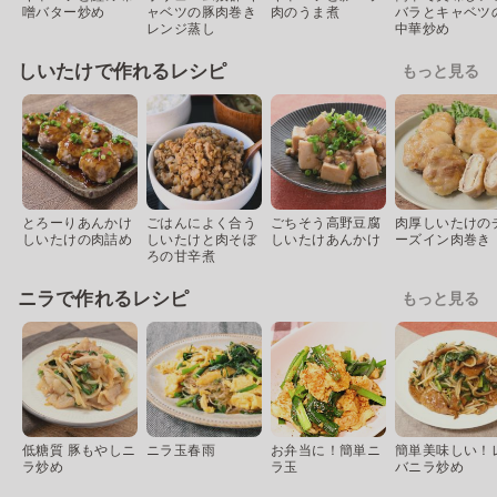
噌バター炒め
ャベツの豚肉巻き
肉のうま煮
バラとキャベツ
レンジ蒸し
中華炒め
しいたけで作れるレシピ
もっと見る
とろーりあんかけ
ごはんによく合う
ごちそう高野豆腐
肉厚しいたけの
しいたけの肉詰め
しいたけと肉そぼ
しいたけあんかけ
ーズイン肉巻き
ろの甘辛煮
ニラで作れるレシピ
もっと見る
低糖質 豚もやしニ
ニラ玉春雨
お弁当に！簡単ニ
簡単美味しい！
ラ炒め
ラ玉
バニラ炒め