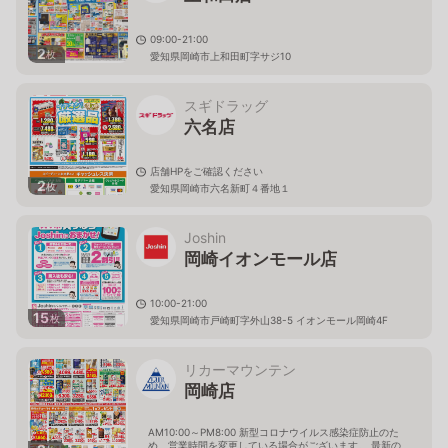
09:00-21:00
2
枚
愛知県岡崎市上和田町字サジ10
スギドラッグ
六名店
店舗HPをご確認ください
2
枚
愛知県岡崎市六名新町４番地１
Joshin
岡崎イオンモール店
10:00-21:00
15
枚
愛知県岡崎市戸崎町字外山38-5 イオンモール岡崎4F
リカーマウンテン
岡崎店
AM10:00～PM8:00 新型コロナウイルス感染症防止のた
め、営業時間を変更している場合がございます。 最新の