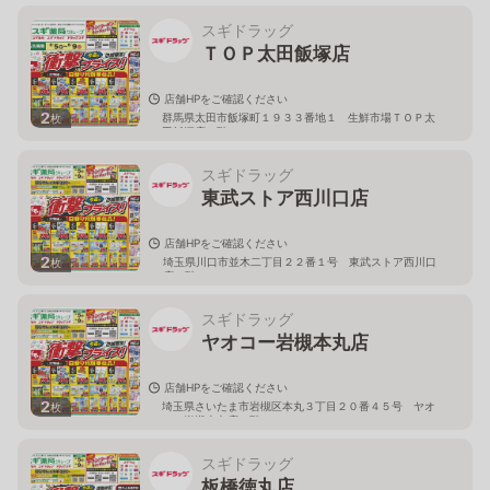
スギドラッグ
ＴＯＰ太田飯塚店
店舗HPをご確認ください
2
群馬県太田市飯塚町１９３３番地１ 生鮮市場ＴＯＰ太
枚
田飯塚店１階
スギドラッグ
東武ストア西川口店
店舗HPをご確認ください
2
埼玉県川口市並木二丁目２２番１号 東武ストア西川口
枚
店２階
スギドラッグ
ヤオコー岩槻本丸店
店舗HPをご確認ください
2
埼玉県さいたま市岩槻区本丸３丁目２０番４５号 ヤオ
枚
コー岩槻本丸店２階
スギドラッグ
板橋徳丸店