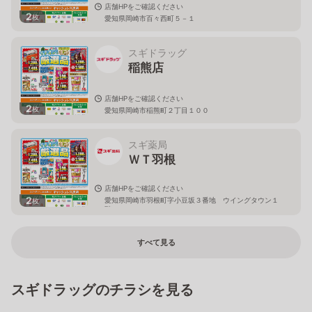
店舗HPをご確認ください
2
枚
愛知県岡崎市百々西町５－１
スギドラッグ
稲熊店
店舗HPをご確認ください
2
枚
愛知県岡崎市稲熊町２丁目１００
スギ薬局
ＷＴ羽根
店舗HPをご確認ください
2
愛知県岡崎市羽根町字小豆坂３番地 ウイングタウン１
枚
階
すべて見る
スギドラッグのチラシを見る