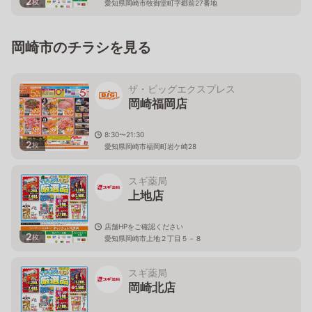
2
枚
愛知県岡崎市牧御堂町字郷前27番地
岡崎市のチラシを見る
ザ・ビッグエクスプレス
岡崎福岡店
8:30〜21:30
2
枚
愛知県岡崎市福岡町岩ケ崎28
スギ薬局
上地店
店舗HPをご確認ください
2
枚
愛知県岡崎市上地２丁目５－８
スギ薬局
岡崎北店