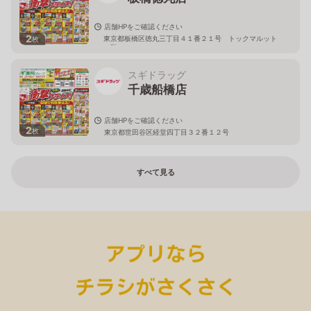
店舗HPをご確認ください
2
東京都板橋区徳丸三丁目４１番２１号 トックマルット
枚
１階
スギドラッグ
千歳船橋店
店舗HPをご確認ください
2
枚
東京都世田谷区経堂四丁目３２番１２号
すべて見る