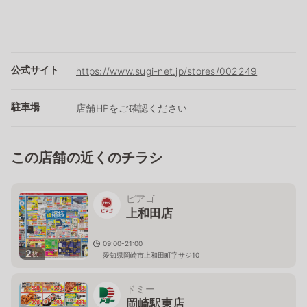
公式サイト
https://www.sugi-net.jp/stores/002249
駐車場
店舗HPをご確認ください
この店舗の近くのチラシ
ピアゴ
上和田店
09:00-21:00
2
枚
愛知県岡崎市上和田町字サジ10
ドミー
岡崎駅東店