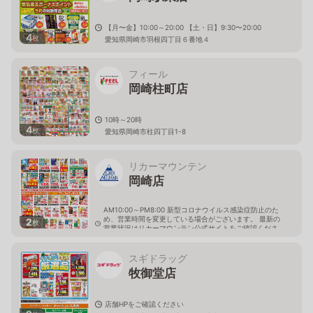
【月〜金】10:00～20:00 【土・日】9:30〜20:00
4
枚
愛知県岡崎市羽根四丁目６番地４
フィール
岡崎柱町店
10時～20時
4
枚
愛知県岡崎市柱四丁目1-8
リカーマウンテン
岡崎店
AM10:00～PM8:00 新型コロナウイルス感染症防止のた
め、営業時間を変更している場合がございます。 最新の
2
枚
営業状況はリカーマウンテン公式サイトをご確認くださ
い。
愛知県岡崎市羽根北町2丁目1-3
スギドラッグ
牧御堂店
店舗HPをご確認ください