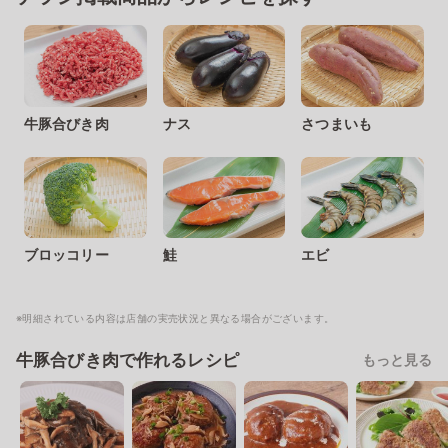
牛豚合びき肉
ナス
さつまいも
ブロッコリー
鮭
エビ
※明細されている内容は店舗の実売状況と異なる場合がございます。
牛豚合びき肉で作れるレシピ
もっと見る