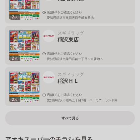
店舗HPをご確認ください
2
枚
愛知県稲沢市奥田天目寺町８番地
スギドラッグ
稲沢東店
店舗HPをご確認ください
2
枚
愛知県稲沢市陸田宮前一丁目１６番地５
スギドラッグ
稲沢ＨＬ
店舗HPをご確認ください
2
枚
愛知県稲沢市稲島五丁目2番 ハーモニーランド内
すべて見る
アオキスーパーのチラシを見る