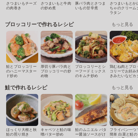
さつまいもチーズ
さつまいもと牛肉
豚バラ肉とさつま
さつまいもとか
の肉巻き
の炒め煮
いもの甘辛煮
ちゃのクリーム
ラタン
ブロッコリーで作れるレシピ
もっと見る
鮭とブロッコリー
厚切り豚バラ肉と
ブロッコリーとシ
鶏むね肉とブロ
のハニーマスター
ブロッコリーの炒
ーフードミックス
コリーでお好み
ド炒め
め物
のキムチ炒め
きみたいなピカ
鮭で作れるレシピ
もっと見る
ほっくり大根と秋
キャベツと鮭の味
鮭のムニエル バタ
フライパン一つ
鮭の照り焼き
噌バター炒め
ー醤油ソースがけ
簡単 白菜と鮭の