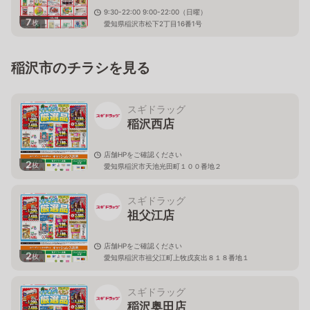
9:30-22:00 9:00-22:00（日曜）
7
枚
愛知県稲沢市松下2丁目16番1号
稲沢市のチラシを見る
スギドラッグ
稲沢西店
店舗HPをご確認ください
2
枚
愛知県稲沢市天池光田町１００番地２
スギドラッグ
祖父江店
店舗HPをご確認ください
2
枚
愛知県稲沢市祖父江町上牧戌亥出８１８番地１
スギドラッグ
稲沢奥田店