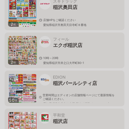
スギドラッグ
稲沢奥田店
店舗HPをご確認ください
2
枚
愛知県稲沢市奥田天目寺町８番地
フィール
エクボ稲沢店
10時～20時
2
枚
愛知県稲沢市井之口大坪町80-1
EDION
稲沢パールシティ店
営業時間はエディオンの店舗情報ページにて最新情報を
ご確認ください。
50
枚
愛知県稲沢市井之口大坪町80-1稲沢パールシティ内
平和堂
稲沢店