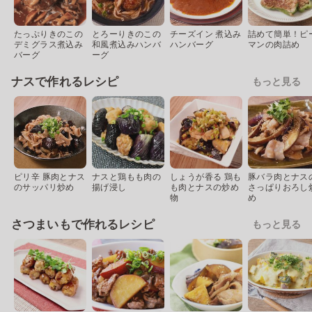
たっぷりきのこの
とろーりきのこの
チーズイン 煮込み
詰めて簡単！ピ
デミグラス煮込み
和風煮込みハンバ
ハンバーグ
マンの肉詰め
バーグ
ーグ
ナスで作れるレシピ
もっと見る
ピリ辛 豚肉とナス
ナスと鶏もも肉の
しょうが香る 鶏も
豚バラ肉とナス
のサッパリ炒め
揚げ浸し
も肉とナスの炒め
さっぱりおろし
物
め
さつまいもで作れるレシピ
もっと見る