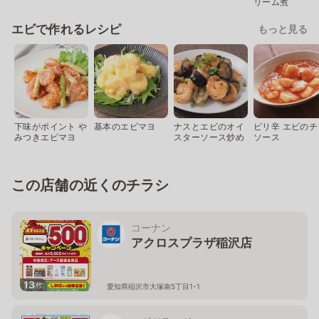
リーム煮
エビで作れるレシピ
もっと見る
下味がポイント や
基本のエビマヨ
ナスとエビのオイ
ピリ辛 エビのチ
みつきエビマヨ
スターソース炒め
ソース
この店舗の近くのチラシ
コーナン
アクロスプラザ稲沢店
13
枚
愛知県稲沢市大塚南5丁目1-1