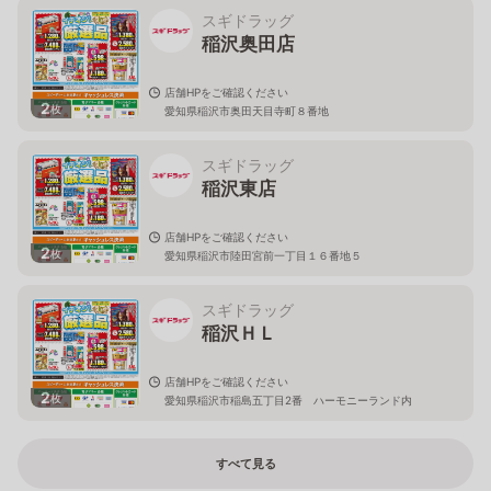
スギドラッグ
稲沢奥田店
店舗HPをご確認ください
2
枚
愛知県稲沢市奥田天目寺町８番地
スギドラッグ
稲沢東店
店舗HPをご確認ください
2
枚
愛知県稲沢市陸田宮前一丁目１６番地５
スギドラッグ
稲沢ＨＬ
店舗HPをご確認ください
2
枚
愛知県稲沢市稲島五丁目2番 ハーモニーランド内
すべて見る