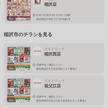
稲沢店
9:30-22:00 9:00-22:00（日曜）
5
枚
愛知県稲沢市松下2丁目16番1号
稲沢市のチラシを見る
スギドラッグ
稲沢西店
店舗HPをご確認ください
2
枚
愛知県稲沢市天池光田町１００番地２
スギドラッグ
祖父江店
店舗HPをご確認ください
2
枚
愛知県稲沢市祖父江町上牧戌亥出８１８番地１