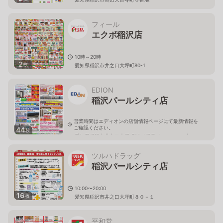
フィール
エクボ稲沢店
10時～20時
2
枚
愛知県稲沢市井之口大坪町80-1
EDION
稲沢パールシティ店
営業時間はエディオンの店舗情報ページにて最新情報を
ご確認ください。
44
枚
愛知県稲沢市井之口大坪町80-1稲沢パールシティ内
ツルハドラッグ
稲沢パールシティ店
10:00〜20:00
16
枚
愛知県稲沢市井之口大坪町８０－１
平和堂