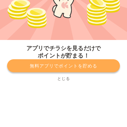
今すぐアプリをダウンロードする
アプリでチラシを見るだけで
ポイントが貯まる！
無料アプリでポイントを貯める
プライバシーポリシー
利用規約
運営会社
サービスに関してのお問い合わせ
チラシ掲載をお考えの方
とじる
Copyright© Kurashiru, Inc. All Rights Reserved.