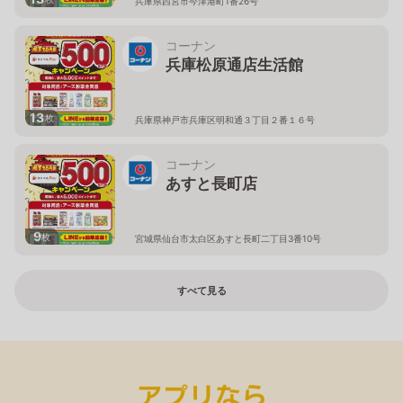
兵庫県西宮市今津港町1番26号
コーナン
兵庫松原通店生活館
13
枚
兵庫県神戸市兵庫区明和通３丁目２番１６号
コーナン
あすと長町店
9
枚
宮城県仙台市太白区あすと長町二丁目3番10号
すべて見る