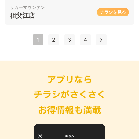
リカーマウンテン
チラシを見る
祖父江店
1
2
3
4