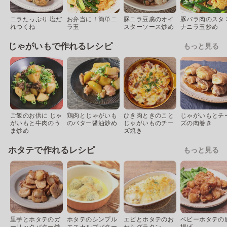
ニラたっぷり 塩だ
お弁当に！簡単ニ
豚ニラ豆腐のオイ
豚バラ肉のスタ
れつくね
ラ玉
スターソース炒め
ナニラ玉炒め
じゃがいもで作れるレシピ
もっと見る
ご飯のお供に じゃ
鶏肉とじゃがいも
ひき肉ときのこと
じゃがいもとチ
がいもと牛肉のう
のバター醤油炒め
じゃがいものチー
ズの肉巻き
ま炒め
ズ焼き
ホタテで作れるレシピ
もっと見る
里芋とホタテのガ
ホタテのシンプル
エビとホタテのお
ベビーホタテの
ーリックバター炒
エスカルゴバター
からグラタン
揚げ