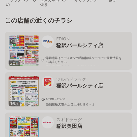
め
焼き
この店舗の近くのチラシ
EDION
稲沢パールシティ店
営業時間はエディオンの店舗情報ページにて最新情報を
ご確認ください。
50
枚
愛知県稲沢市井之口大坪町80-1稲沢パールシティ内
ツルハドラッグ
稲沢パールシティ店
10:00〜20:00
16
枚
愛知県稲沢市井之口大坪町８０－１
スギドラッグ
稲沢奥田店