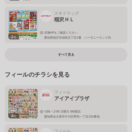
スギドラッグ
稲沢ＨＬ
店舗HPをご確認ください
2
枚
愛知県稲沢市稲島五丁目2番 ハーモニーランド内
すべて見る
フィールのチラシを見る
フィール
アイアイプラザ
10時～21時 日曜日 9時開店
4
枚
愛知県名古屋市中川区野田一丁目250番地
フィール