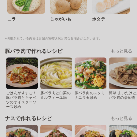
ニラ
じゃがいも
ホタテ
※明細されている内容は店舗の実売状況と異なる場合がございます。
豚バラ肉で作れるレシピ
もっと見る
ごはんがすすむ！
豚バラ肉と白菜の
豚バラ肉のスタミ
簡単 まいたけと
豚バラ肉とキャベ
ミルフィーユ鍋
ナニラ玉炒め
バラ肉の炒め物
ツのオイスターソ
ース炒め
ナスで作れるレシピ
もっと見る