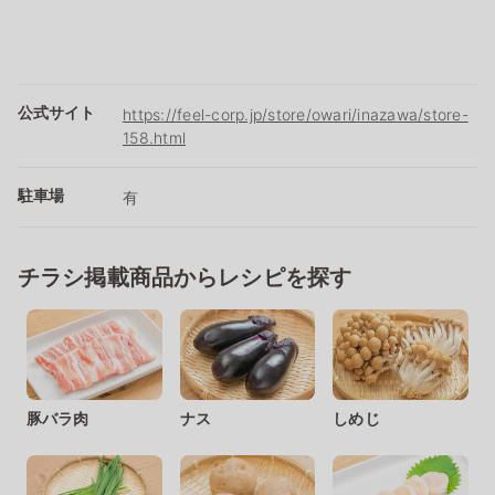
公式サイト
https://feel-corp.jp/store/owari/inazawa/store-
158.html
駐車場
有
チラシ掲載商品からレシピを探す
豚バラ肉
ナス
しめじ