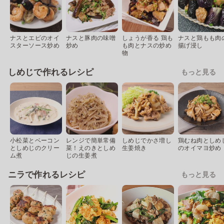
ナスとエビのオイ
ナスと豚肉の味噌
しょうが香る 鶏も
ナスと鶏もも肉
スターソース炒め
炒め
も肉とナスの炒め
揚げ浸し
物
しめじで作れるレシピ
もっと見る
小松菜とベーコン
レンジで簡単常備
しめじでかさ増し
鶏むね肉としめ
としめじのクリー
菜！えのきとしめ
生姜焼き
のオイマヨ炒め
ム煮
じの生姜煮
ニラで作れるレシピ
もっと見る