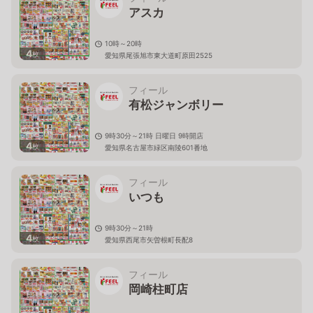
アスカ
10時～20時
4
枚
愛知県尾張旭市東大道町原田2525
フィール
有松ジャンボリー
9時30分～21時 日曜日 9時開店
4
枚
愛知県名古屋市緑区南陵601番地
フィール
いつも
9時30分～21時
4
枚
愛知県西尾市矢曽根町長配8
フィール
岡崎柱町店