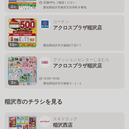
店舗HPをご確認ください
2
枚
愛知県稲沢市奥田天目寺町８番地
コーナン
アクロスプラザ稲沢店
13
枚
愛知県稲沢市大塚南5丁目1-1
ファッションセンターしまむら
アクロスプラザ稲沢店
10:00-19:00
3
枚
愛知県稲沢市大塚南５−１−１
稲沢市のチラシを見る
スギドラッグ
稲沢西店