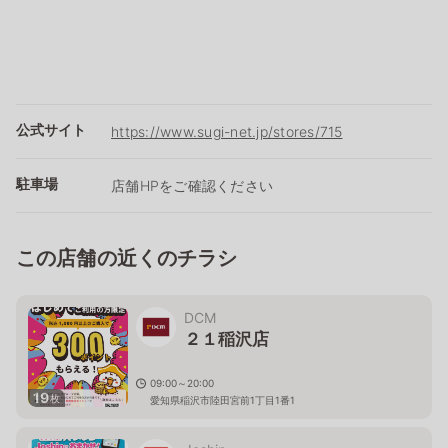
公式サイト
https://www.sugi-net.jp/stores/715
駐車場
店舗HPをご確認ください
この店舗の近くのチラシ
DCM
２１稲沢店
09:00～20:00
19
枚
愛知県稲沢市陸田宮前1丁目1番1