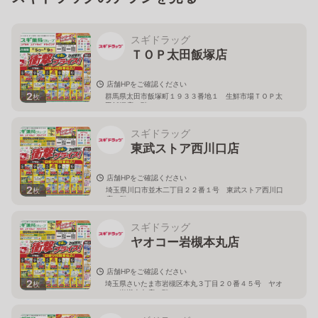
スギドラッグ
ＴＯＰ太田飯塚店
店舗HPをご確認ください
2
群馬県太田市飯塚町１９３３番地１ 生鮮市場ＴＯＰ太
枚
田飯塚店１階
スギドラッグ
東武ストア西川口店
店舗HPをご確認ください
2
埼玉県川口市並木二丁目２２番１号 東武ストア西川口
枚
店２階
スギドラッグ
ヤオコー岩槻本丸店
店舗HPをご確認ください
2
埼玉県さいたま市岩槻区本丸３丁目２０番４５号 ヤオ
枚
コー岩槻本丸店２階