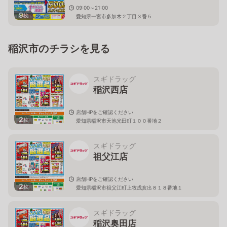
09:00～21:00
9
枚
愛知県一宮市多加木２丁目３番５
稲沢市のチラシを見る
スギドラッグ
稲沢西店
店舗HPをご確認ください
2
枚
愛知県稲沢市天池光田町１００番地２
スギドラッグ
祖父江店
店舗HPをご確認ください
2
枚
愛知県稲沢市祖父江町上牧戌亥出８１８番地１
スギドラッグ
稲沢奥田店