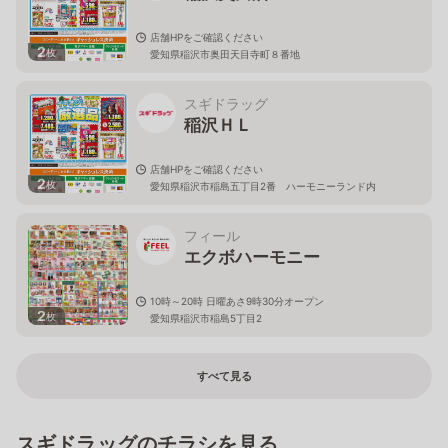
店舗HPをご確認ください
2
枚
愛知県稲沢市奥田天目寺町８番地
スギドラッグ
稲沢ＨＬ
店舗HPをご確認ください
2
枚
愛知県稲沢市稲島五丁目2番 ハーモニーランド内
フィール
エクボハーモニー
10時～20時 日曜あさ9時30分オープン
2
枚
愛知県稲沢市稲島5丁目2
すべて見る
スギドラッグのチラシを見る