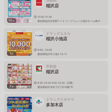
Joshin
稲沢店
10:00-21:30
15
枚
愛知県稲沢市長野7-1-2 リーフウォーク稲沢モール棟1F
ドラッグユタカ
稲沢小池店
9:00～24:00
1
枚
愛知県稲沢市小池2-14-17
平和堂
稲沢店
9:30-22:00 9:00-22:00（日曜）
7
枚
愛知県稲沢市松下2丁目16番1号
ドラッグスギヤマ
多加木店