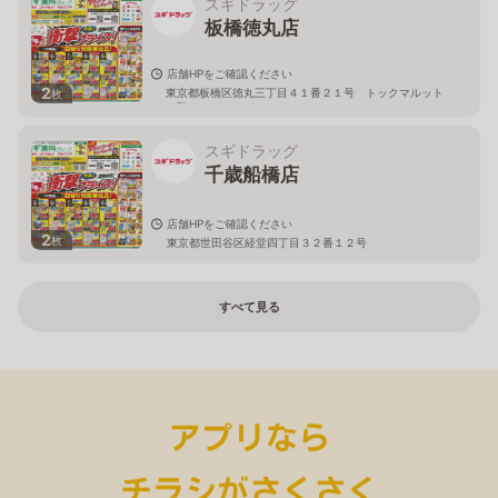
スギドラッグ
板橋徳丸店
店舗HPをご確認ください
2
東京都板橋区徳丸三丁目４１番２１号 トックマルット
枚
１階
スギドラッグ
千歳船橋店
店舗HPをご確認ください
2
枚
東京都世田谷区経堂四丁目３２番１２号
すべて見る