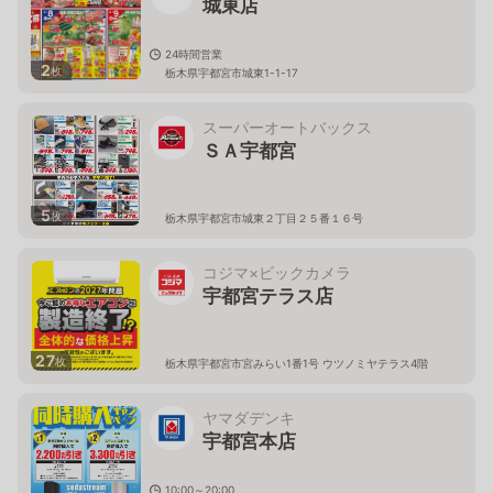
城東店
24時間営業
2
枚
栃木県宇都宮市城東1-1-17
スーパーオートバックス
ＳＡ宇都宮
5
枚
栃木県宇都宮市城東２丁目２５番１６号
コジマ×ビックカメラ
宇都宮テラス店
27
枚
栃木県宇都宮市宮みらい1番1号 ウツノミヤテラス4階
ヤマダデンキ
宇都宮本店
10:00～20:00