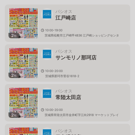
パシオス
江戸崎店
10:00-19:00
2
茨城県稲敷市江戸崎甲4836 江戸崎ショッピングセンタ
枚
ー（パンプ）内
パシオス
サンモリノ那珂店
10:00-20:00
2
枚
茨城県那珂市菅谷1618-2
パシオス
常陸太田店
10:00-20:00
2
茨城県常陸太田市金井町字江向2918 マーケットプレイ
枚
ス フェスタ内
パシオス