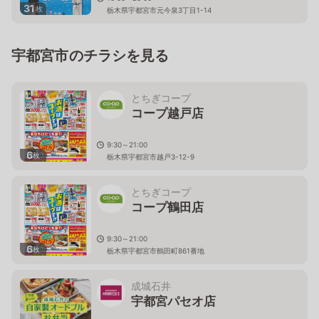
31
枚
栃木県宇都宮市元今泉3丁目1-14
宇都宮市のチラシを見る
とちぎコープ
コープ越戸店
9:30～21:00
6
枚
栃木県宇都宮市越戸3-12-9
とちぎコープ
コープ鶴田店
9:30～21:00
6
枚
栃木県宇都宮市鶴田町861番地
成城石井
宇都宮パセオ店