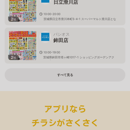
日立滑川店
10:00-20:00
2
茨城県日立市滑川本町5-4-1 スーパーマルト滑川店とな
枚
り
パシオス
鉾田店
10:00-19:00
2
茨城県鉾田市塔ヶ崎1017-1 ショッピングガーデンアク
枚
ロス内
すべて見る