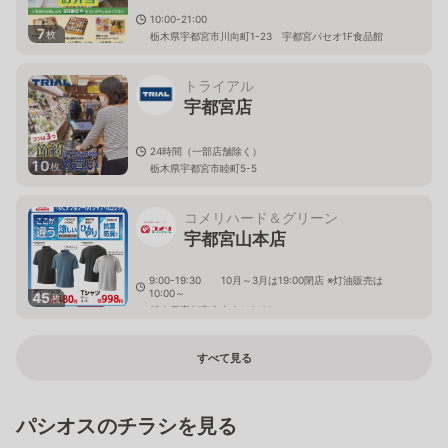
10:00-21:00
7
枚
栃木県宇都宮市川向町1-23 宇都宮パセオ1F食品館
トライアル
宇都宮店
24時間（一部店舗除く）
10
枚
栃木県宇都宮市睦町5-5
コメリハード＆グリーン
宇都宮山本店
9:00-19:30 10月～3月は19:00閉店 ※灯油販売は
10:00～
45
枚
栃木県宇都宮市山本1-3-28
すべて見る
パシオスのチラシを見る