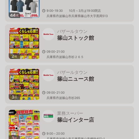
9:00-19:30 10月～3月は19:00閉店
44
枚
兵庫県丹波篠山市兵庫県篠山市大字黒岡513
バザールタウン
篠山ストック館
09:00-21:00
2
枚
兵庫県丹波篠山市杉２６５
バザールタウン
篠山ニュース館
09:00-21:00
3
枚
兵庫県丹波篠山市杉265
業務スーパー
篠山インター店
9:00～20:00
3
枚
兵庫県丹波篠山市兵庫県篠山市網掛407-1