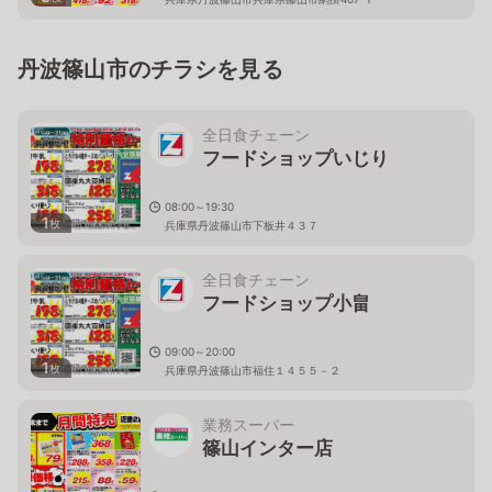
丹波篠山市のチラシを見る
全日食チェーン
フードショップいじり
08:00～19:30
1
枚
兵庫県丹波篠山市下板井４３７
全日食チェーン
フードショップ小畠
09:00～20:00
1
枚
兵庫県丹波篠山市福住１４５５－２
業務スーパー
篠山インター店