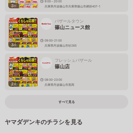
9:00～20:00
3
枚
兵庫県丹波篠山市兵庫県篠山市網掛407-1
バザールタウン
篠山ニュース館
09:00-21:00
3
枚
兵庫県丹波篠山市杉265
フレッシュバザール
篠山店
08:00-23:00
2
枚
兵庫県丹波篠山市黒岡
すべて見る
ヤマダデンキのチラシを見る