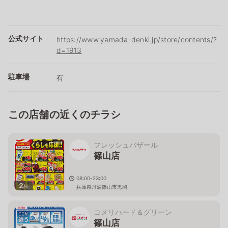
公式サイト
https://www.yamada-denki.jp/store/contents/?
d=1913
駐車場
有
この店舗の近くのチラシ
フレッシュバザール
篠山店
08:00-23:00
2
枚
兵庫県丹波篠山市黒岡
コメリハード＆グリーン
篠山店