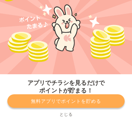
今すぐアプリをダウンロードする
アプリでチラシを見るだけで
ポイントが貯まる！
無料アプリでポイントを貯める
プライバシーポリシー
利用規約
運営会社
サービスに関してのお問い合わせ
チラシ掲載をお考えの方
とじる
Copyright© Kurashiru, Inc. All Rights Reserved.