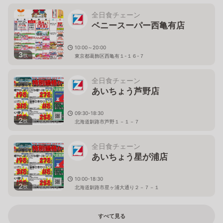
全日食チェーン
ベニースーパー西亀有店
10:00～20:00
3
枚
東京都葛飾区西亀有１-１６-７
全日食チェーン
あいちょう芦野店
09:30-18:30
2
枚
北海道釧路市芦野１－１－７
全日食チェーン
あいちょう星が浦店
10:00-18:30
2
枚
北海道釧路市星ヶ浦大通り２－７－１
すべて見る