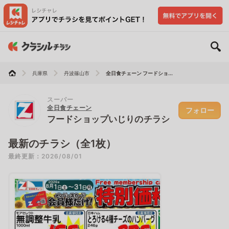
兵庫県
丹波篠山市
全日食チェーン フードショ...
スーパー
全日食チェーン
フォロー
フードショップいじりのチラシ
最新のチラシ（全1枚）
最終更新：2026/08/01