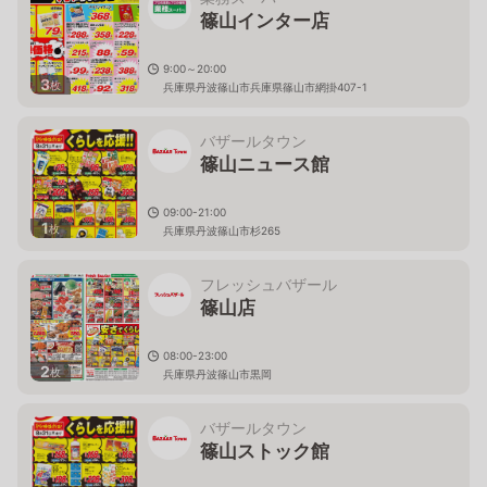
篠山インター店
9:00～20:00
3
枚
兵庫県丹波篠山市兵庫県篠山市網掛407-1
バザールタウン
篠山ニュース館
09:00-21:00
1
枚
兵庫県丹波篠山市杉265
フレッシュバザール
篠山店
08:00-23:00
2
枚
兵庫県丹波篠山市黒岡
バザールタウン
篠山ストック館