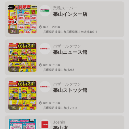
業務スーパー
篠山インター店
9:00～20:00
3
枚
兵庫県丹波篠山市兵庫県篠山市網掛407-1
バザールタウン
篠山ニュース館
09:00-21:00
1
枚
兵庫県丹波篠山市杉265
バザールタウン
篠山ストック館
09:00-21:00
1
枚
兵庫県丹波篠山市杉２６５
Joshin
篠山店