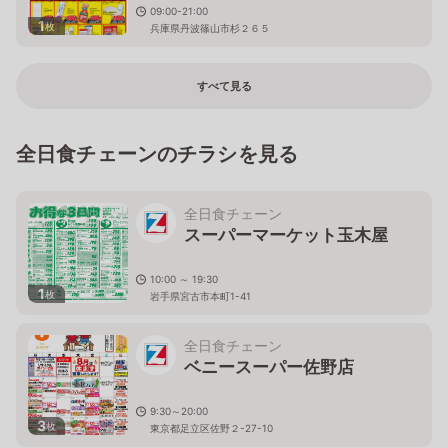
09:00-21:00
1
枚
兵庫県丹波篠山市杉２６５
すべて見る
全日食チェーンのチラシを見る
全日食チェーン
スーパーマーケット玉木屋
10:00 ～ 19:30
1
枚
岩手県宮古市本町1-41
全日食チェーン
ベニースーパー佐野店
9:30～20:00
3
枚
東京都足立区佐野２-27-10