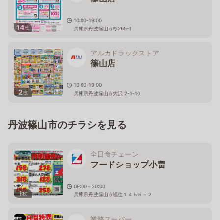
10:00-19:00
14
枚
兵庫県丹波篠山市杉265-1
アルカドラッグストア
篠山店
10:00-19:00
2
枚
兵庫県丹波篠山市大沢 2-1-10
丹波篠山市のチラシを見る
全日食チェーン
フードショップ小畠
09:00～20:00
1
枚
兵庫県丹波篠山市福住１４５５－２
業務スーパー