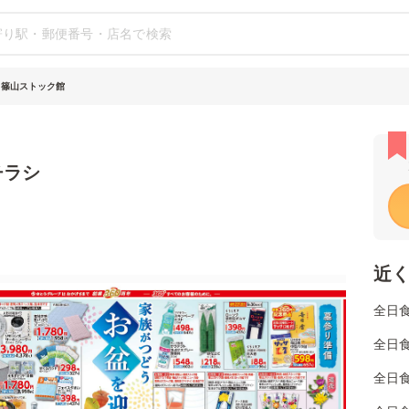
 篠山ストック館
チラシ
近
全日
全日
全日