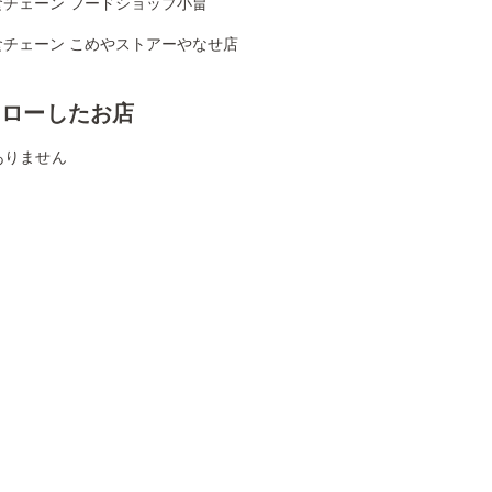
食チェーン フードショップ小畠
食チェーン こめやストアーやなせ店
ォローしたお店
ありません