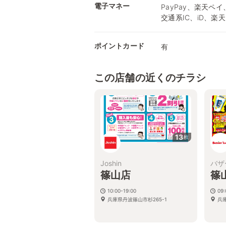
電子マネー
PayPay、楽天ペイ
交通系IC、iD、楽天
ポイントカード
有
この店舗の近くのチラシ
13
枚
Joshin
バザ
篠山店
篠
10:00-19:00
09:
兵庫県丹波篠山市杉265-1
兵