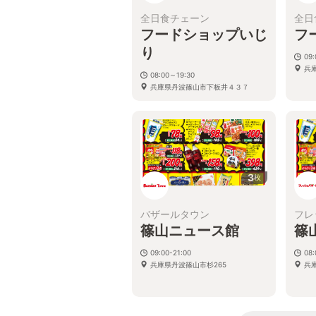
全日食チェーン
全日
フードショップいじ
フ
り
09
兵
08:00～19:30
兵庫県丹波篠山市下板井４３７
3
枚
バザールタウン
フレ
篠山ニュース館
篠
09:00-21:00
08:
兵庫県丹波篠山市杉265
兵