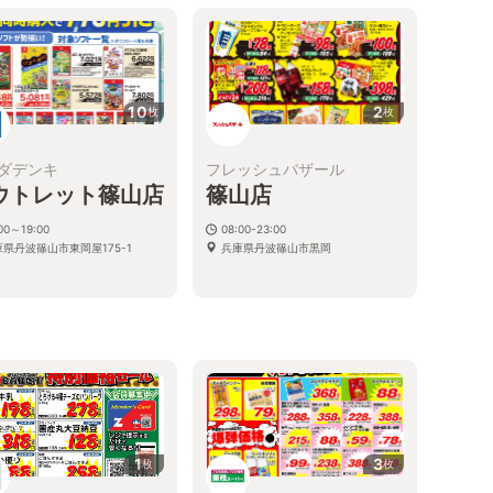
10
2
枚
枚
ダデンキ
フレッシュバザール
ウトレット篠山店
篠山店
00～19:00
08:00-23:00
庫県丹波篠山市東岡屋175-1
兵庫県丹波篠山市黒岡
1
3
枚
枚