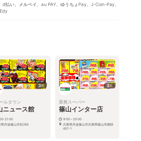
、d払い、メルペイ、au PAY、ゆうちょPay、J-Coin-Pay、
Edy
3
3
枚
枚
ールタウン
業務スーパー
山ニュース館
篠山インター店
00-21:00
9:00～20:00
庫県丹波篠山市杉265
兵庫県丹波篠山市兵庫県篠山市網掛
407-1