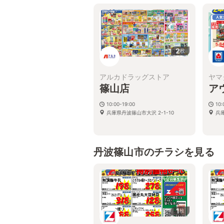
2
枚
アルカドラッグストア
ヤマ
篠山店
ア
10:00-19:00
10:
兵庫県丹波篠山市大沢 2-1-10
兵
丹波篠山市のチラシを見る
1
枚