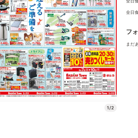
全日
全日
フ
まだ
1/2