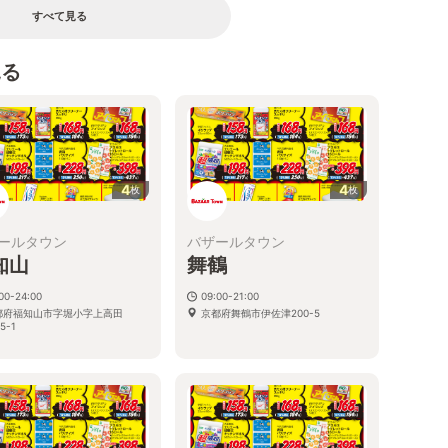
すべて見る
見る
4
4
枚
枚
ールタウン
バザールタウン
知山
舞鶴
00-24:00
09:00-21:00
都府福知山市字堀小字上高田
京都府舞鶴市伊佐津200-5
5-1