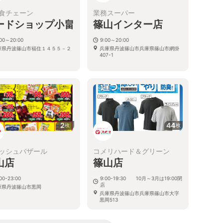
食チェーン
業務スーパー
ードショップ小畠
篠山インター店
:00～20:00
9:00～20:00
庫県丹波篠山市福住１４５５－２
兵庫県丹波篠山市兵庫県篠山市網掛
407-1
2
44
枚
枚
ッシュバザール
コメリハード＆グリーン
山店
篠山店
00-23:00
9:00-19:30 10月～3月は19:00閉
店
庫県丹波篠山市黒岡
兵庫県丹波篠山市兵庫県篠山市大字
黒岡513