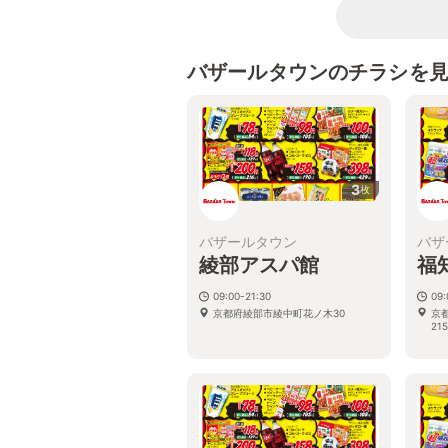
バザールタウンのチラシを
3
枚
バザールタウン
バザ
綾部アスパ館
福
09:00-21:30
09:
京都府綾部市綾中町花ノ木30
京
215