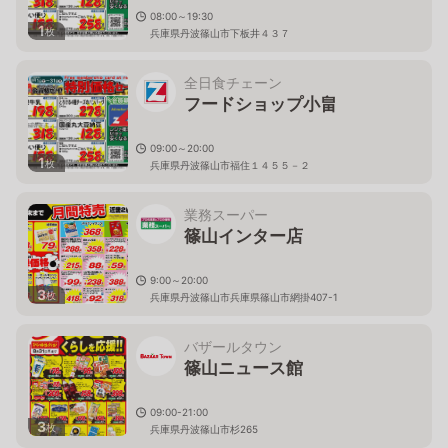
08:00～19:30
1
枚
兵庫県丹波篠山市下板井４３７
全日食チェーン
フードショップ小畠
09:00～20:00
1
枚
兵庫県丹波篠山市福住１４５５－２
業務スーパー
篠山インター店
9:00～20:00
3
枚
兵庫県丹波篠山市兵庫県篠山市網掛407-1
バザールタウン
篠山ニュース館
09:00-21:00
3
枚
兵庫県丹波篠山市杉265