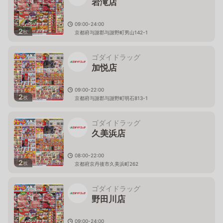
岩滝店
09:00-24:00
2
枚
京都府与謝郡与謝野町男山142-1
ゴダイドラッグ
加悦店
09:00-22:00
2
枚
京都府与謝郡与謝野町明石813-1
ゴダイドラッグ
久美浜店
08:00-22:00
2
枚
京都府京丹後市久美浜町262
ゴダイドラッグ
野田川店
09:00-24:00