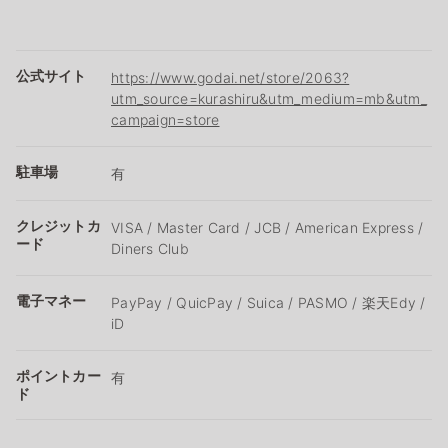
公式サイト
https://www.godai.net/store/2063?
utm_source=kurashiru&utm_medium=mb&utm_
campaign=store
駐車場
有
クレジットカ
VISA / Master Card / JCB / American Express /
ード
Diners Club
電子マネー
PayPay / QuicPay / Suica / PASMO / 楽天Edy /
iD
ポイントカー
有
ド