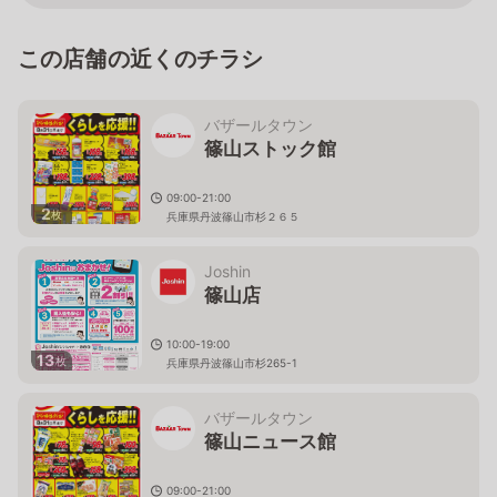
この店舗の近くのチラシ
バザールタウン
篠山ストック館
09:00-21:00
2
枚
兵庫県丹波篠山市杉２６５
Joshin
篠山店
10:00-19:00
13
枚
兵庫県丹波篠山市杉265-1
バザールタウン
篠山ニュース館
09:00-21:00