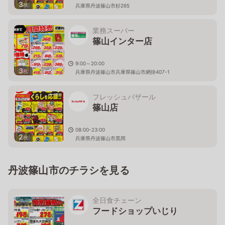
3
枚
兵庫県丹波篠山市杉265
業務スーパー
篠山インター店
9:00～20:00
3
枚
兵庫県丹波篠山市兵庫県篠山市網掛407-1
フレッシュバザール
篠山店
08:00-23:00
2
枚
兵庫県丹波篠山市黒岡
丹波篠山市のチラシを見る
全日食チェーン
フードショップいじり