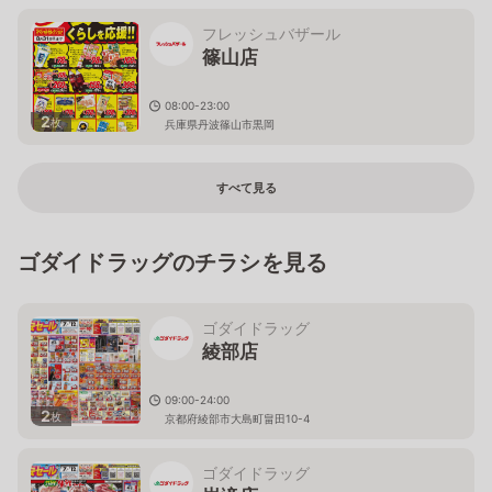
フレッシュバザール
篠山店
08:00-23:00
2
枚
兵庫県丹波篠山市黒岡
すべて見る
ゴダイドラッグのチラシを見る
ゴダイドラッグ
綾部店
09:00-24:00
2
枚
京都府綾部市大島町畠田10-4
ゴダイドラッグ