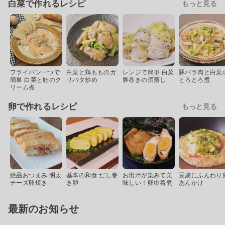
白菜で作れるレシピ
もっと見る
フライパン一つで
白菜と鶏もものガ
レンジで簡単 白菜
豚バラ肉と白菜
簡単 白菜と鮭のク
リバタ炒め
豚巻きの酒蒸し
とろとろ煮
リーム煮
卵で作れるレシピ
もっと見る
絶品おつまみ 明太
基本の和食 だし巻
お出汁が染みて美
豆腐にふんわり
チーズ卵焼き
き卵
味しい！卵巾着煮
あんかけ
最新のお知らせ