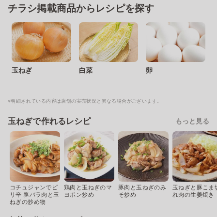
チラシ掲載商品からレシピを探す
玉ねぎ
白菜
卵
※明細されている内容は店舗の実売状況と異なる場合がございます。
玉ねぎで作れるレシピ
もっと見る
コチュジャンでピ
鶏肉と玉ねぎのマ
豚肉と玉ねぎのみ
玉ねぎと豚こま
リ辛 豚バラ肉と玉
ヨポン炒め
そ炒め
れ肉の生姜焼き
ねぎの炒め物