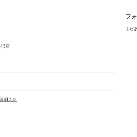
フ
まだ
美浜店
浜町262