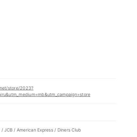
.net/store/2023?
hiru&utm_medium=mb&utm_campaign=store
 / JCB / American Express / Diners Club