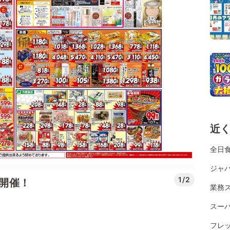
近
全日
ジャパ
1/2
ル開催！
業務
スー
フレ