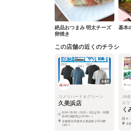
絶品おつまみ 明太チーズ
基本
卵焼き
この店舗の近くのチラシ
44
枚
コメリハード＆グリーン
JA
久美浜店
エリ
く
9:00-19:30（10月～3月は19：00閉
店※灯油販売は10:00～）
9：
京都府京丹後市久美浜町小字川畔
京
143-1