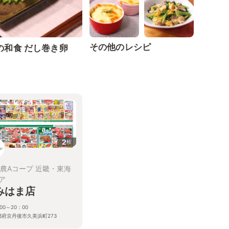
その他のレシピ
の和食 だし巻き卵
2
枚
全農Aコープ 近畿・東海
ア
みはま店
00～20：00
都府京丹後市久美浜町273