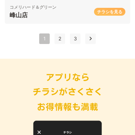
コメリハード＆グリーン
チラシを見る
峰山店
1
2
3