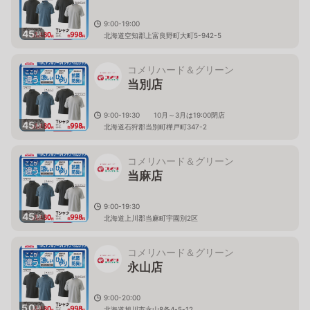
9:00-19:00
45
枚
北海道空知郡上富良野町大町5-942-5
コメリハード＆グリーン
当別店
9:00-19:30 10月～3月は19:00閉店
45
枚
北海道石狩郡当別町樺戸町347-2
コメリハード＆グリーン
当麻店
9:00-19:30
45
枚
北海道上川郡当麻町宇園別2区
コメリハード＆グリーン
永山店
9:00-20:00
50
枚
北海道旭川市永山8条4-5-12