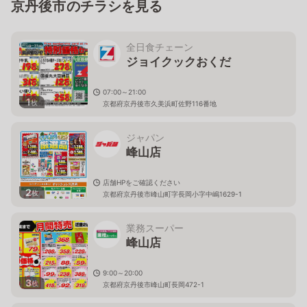
京丹後市のチラシを見る
全日食チェーン
ジョイクックおくだ
07:00～21:00
1
枚
京都府京丹後市久美浜町佐野116番地
ジャパン
峰山店
店舗HPをご確認ください
2
枚
京都府京丹後市峰山町字長岡小字中嶋1629-1
業務スーパー
峰山店
9:00～20:00
3
枚
京都府京丹後市峰山町長岡472-1