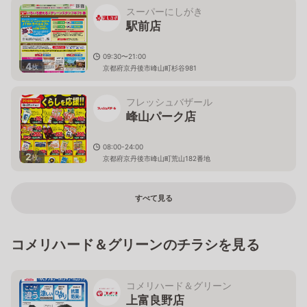
スーパーにしがき
駅前店
09:30〜21:00
4
枚
京都府京丹後市峰山町杉谷981
フレッシュバザール
峰山パーク店
08:00-24:00
2
枚
京都府京丹後市峰山町荒山182番地
すべて見る
コメリハード＆グリーンのチラシを見る
コメリハード＆グリーン
上富良野店