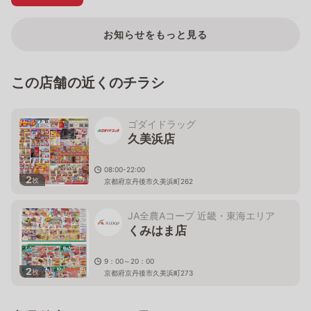
お知らせをもっと見る
この店舗の近くのチラシ
ゴダイドラッグ
久美浜店
08:00-22:00
2
枚
京都府京丹後市久美浜町262
JA全農Aコープ 近畿・東海エリア
くみはま店
9：00～20：00
2
枚
京都府京丹後市久美浜町273