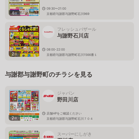
09:30〜21:00
4
枚
京都府与謝郡与謝野町石川969
フレッシュバザール
与謝野石川店
08:00-22:00
2
枚
京都府与謝郡与謝野町石川1566番１
与謝郡与謝野町のチラシを見る
ジャパン
野田川店
店舗HPをご確認ください
2
枚
京都府与謝郡与謝野町石川７０４
スーパーにしがき