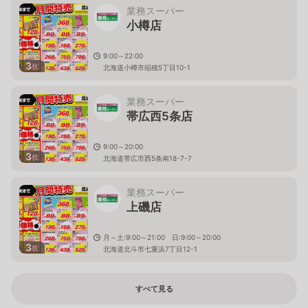
業務スーパー
小樽店
9:00～22:00
3
枚
北海道小樽市稲穂5丁目10-1
業務スーパー
帯広西5条店
9:00～20:00
3
枚
北海道帯広市西5条南18-7-7
業務スーパー
上磯店
月～土:9:00～21:00 日:9:00～20:00
3
枚
北海道北斗市七重浜7丁目12-1
すべて見る