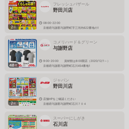
フレッシュバザール
野田川店
08:00-22:00
2
枚
京都府与謝郡与謝野町字三河内622番地の1
コメリハード＆グリーン
与謝野店
9:00-20:00 資材館は8:00開店（2020/12/1～）
48
枚
京都府与謝郡与謝野町石川454番地1
ジャパン
野田川店
店舗HPをご確認ください
2
枚
京都府与謝郡与謝野町石川７０４
スーパーにしがき
石川店