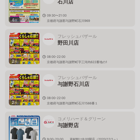
石川店
09:30〜21:00
4
枚
京都府与謝郡与謝野町石川969
フレッシュバザール
野田川店
08:00-22:00
2
枚
京都府与謝郡与謝野町字三河内622番地の1
フレッシュバザール
与謝野石川店
08:00-22:00
2
枚
京都府与謝郡与謝野町石川1566番１
コメリハード＆グリーン
与謝野店
9:00-20:00 資材館は8:00開店（2020/12/1～）