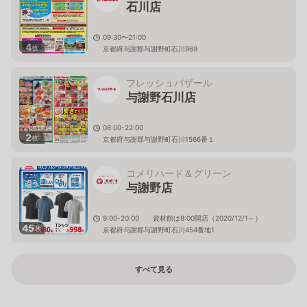
石川店
09:30〜21:00
4
枚
京都府与謝郡与謝野町石川969
フレッシュバザール
与謝野石川店
08:00-22:00
2
枚
京都府与謝郡与謝野町石川1566番１
コメリハード＆グリーン
与謝野店
9:00-20:00 資材館は8:00開店（2020/12/1～）
45
枚
京都府与謝郡与謝野町石川454番地1
すべて見る