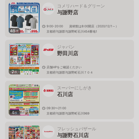
コメリハード＆グリーン
与謝野店
9:00-20:00 資材館は8:00開店（2020/12/1～）
45
枚
京都府与謝郡与謝野町石川454番地1
ジャパン
野田川店
店舗HPをご確認ください
2
枚
京都府与謝郡与謝野町石川７０４
スーパーにしがき
石川店
09:30〜21:00
4
枚
京都府与謝郡与謝野町石川969
フレッシュバザール
与謝野石川店