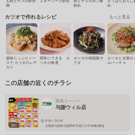
も肉とナスの炒め
スターソース炒め
肉とナスのポン酢
さっぱりおろし
物
炒め
め
カツオで作れるレシピ
もっと見る
薬味たっぷりソー
簡単にできる カ
カツオの韓国風サ
カツオと水菜の
スで カツオのレア
ツオの角煮
ラダ
ルパッチョ
カツ
この店舗の近くのチラシ
業務スーパー
与謝ウィル店
9:30～20:00
3
枚
京都府与謝郡与謝野町字温江小字仲縄5番地