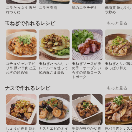
ニラたっぷり 塩だ
ニラ玉春雨
緑のニラチヂミ
低糖質 豚もやし
れつくね
ラ炒め
玉ねぎで作れるレシピ
もっと見る
コチュジャンでピ
玉ねぎたっぷり カ
玉ねぎソースが決
玉ねぎとサバ缶
リ辛 豚バラ肉と玉
レールーを使って
め手！オーブンい
さっぱり和え
ねぎの炒め物
節約豚こま炒め
らずの簡単ロース
トポーク
ナスで作れるレシピ
もっと見る
しょうが香る 鶏も
ナスとエビのオイ
生姜が爽やかな豚
豚バラ肉とナス