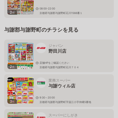
08:00-22:00
2
枚
京都府与謝郡与謝野町石川1566番１
与謝郡与謝野町のチラシを見る
ジャパン
野田川店
店舗HPをご確認ください
2
枚
京都府与謝郡与謝野町石川７０４
業務スーパー
与謝ウィル店
9:30～20:00
3
枚
京都府与謝郡与謝野町字温江小字仲縄5番地
スーパーにしがき