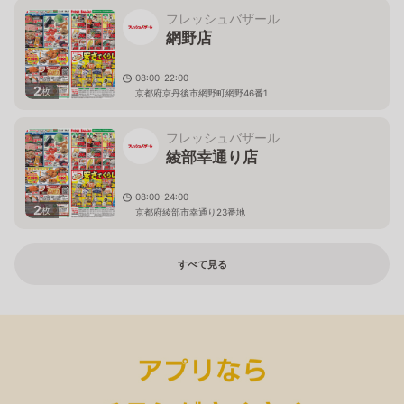
フレッシュバザール
網野店
08:00-22:00
2
枚
京都府京丹後市網野町網野46番1
フレッシュバザール
綾部幸通り店
08:00-24:00
2
枚
京都府綾部市幸通り23番地
すべて見る