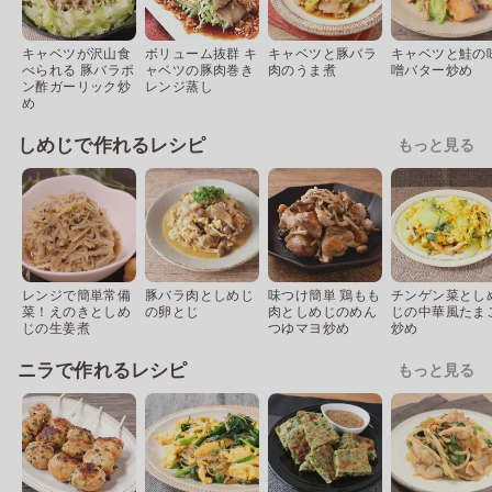
キャベツが沢山食
ボリューム抜群 キ
キャベツと豚バラ
キャベツと鮭の
べられる 豚バラポ
ャベツの豚肉巻き
肉のうま煮
噌バター炒め
ン酢ガーリック炒
レンジ蒸し
め
しめじで作れるレシピ
もっと見る
レンジで簡単常備
豚バラ肉としめじ
味つけ簡単 鶏もも
チンゲン菜とし
菜！えのきとしめ
の卵とじ
肉としめじのめん
じの中華風たま
じの生姜煮
つゆマヨ炒め
炒め
ニラで作れるレシピ
もっと見る