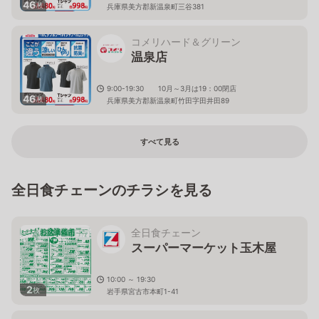
46
枚
兵庫県美方郡新温泉町三谷381
コメリハード＆グリーン
温泉店
9:00-19:30 10月～3月は19：00閉店
46
枚
兵庫県美方郡新温泉町竹田字田井田89
すべて見る
全日食チェーンのチラシを見る
全日食チェーン
スーパーマーケット玉木屋
10:00 ～ 19:30
2
枚
岩手県宮古市本町1-41