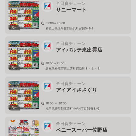
全日食チェーン
サニーマート
09:00～20:00
3
枚
和歌山県西牟婁郡白浜町富田541-1
全日食チェーン
アイパルテ東出雲店
10:00～21:00
3
枚
島根県松江市東出雲町錦新町８－１－３
全日食チェーン
アイアイささぐり
10:00 ～ 20:00
3
枚
福岡県糟屋郡篠栗町中央4丁目15番８号
全日食チェーン
ベニースーパー佐野店