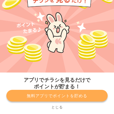
今すぐアプリをダウンロードする
アプリでチラシを見るだけで
ポイントが貯まる！
無料アプリでポイントを貯める
プライバシーポリシー
利用規約
運営会社
サービスに関してのお問い合わせ
チラシ掲載をお考えの方
とじる