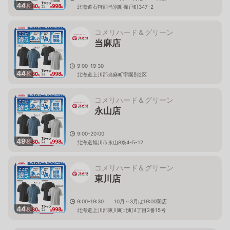
44
枚
北海道石狩郡当別町樺戸町347-2
コメリハード＆グリーン
当麻店
9:00-19:30
44
枚
北海道上川郡当麻町宇園別2区
コメリハード＆グリーン
永山店
9:00-20:00
49
枚
北海道旭川市永山8条4-5-12
コメリハード＆グリーン
東川店
9:00-19:30 10月～3月は19:00閉店
44
枚
北海道上川郡東川町北町4丁目2番15号