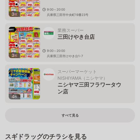
9:00～20:00
3
枚
兵庫県三田市中央町19番23号
業務スーパー
三田けやき台店
9:00～20:00
3
枚
兵庫県三田市けやき台1-7
スーパーマーケット
NISHIYAMA（ニシヤマ）
ニシヤマ三田フラワータウ
ン店
4
枚
9:00-21:45
兵庫県三田市武庫が丘7-1
すべて見る
スギドラッグのチラシを見る