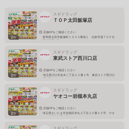
スギドラッグ
ＴＯＰ太田飯塚店
店舗HPをご確認ください
2
群馬県太田市飯塚町１９３３番地１ 生鮮市場ＴＯＰ太
枚
田飯塚店１階
スギドラッグ
東武ストア西川口店
店舗HPをご確認ください
2
埼玉県川口市並木二丁目２２番１号 東武ストア西川口
枚
店２階
スギドラッグ
ヤオコー岩槻本丸店
店舗HPをご確認ください
2
埼玉県さいたま市岩槻区本丸３丁目２０番４５号 ヤオ
枚
コー岩槻本丸店２階
スギドラッグ