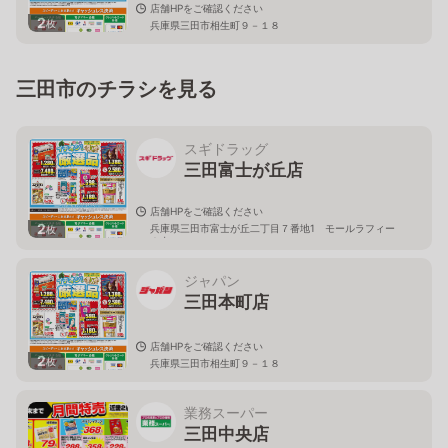
店舗HPをご確認ください
2
枚
兵庫県三田市相生町９－１８
三田市のチラシを見る
スギドラッグ
三田富士が丘店
店舗HPをご確認ください
2
兵庫県三田市富士が丘二丁目７番地1 モールラフィー
枚
ネ内
ジャパン
三田本町店
店舗HPをご確認ください
2
枚
兵庫県三田市相生町９－１８
業務スーパー
三田中央店