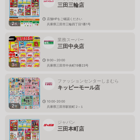
三田三輪店
店舗HPをご確認ください
2
枚
兵庫県三田市三輪四丁目1番1号
業務スーパー
三田中央店
9:00～20:00
3
枚
兵庫県三田市中央町19番23号
ファッションセンターしまむら
キッピーモール店
10:00-20:00
2
枚
兵庫県三田市駅前町２−１
ジャパン
三田本町店