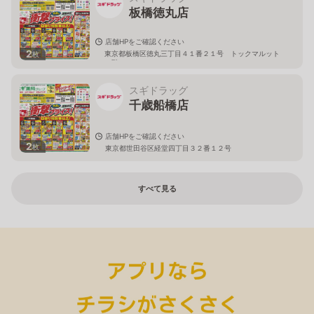
板橋徳丸店
店舗HPをご確認ください
2
東京都板橋区徳丸三丁目４１番２１号 トックマルット
枚
１階
スギドラッグ
千歳船橋店
店舗HPをご確認ください
2
枚
東京都世田谷区経堂四丁目３２番１２号
すべて見る