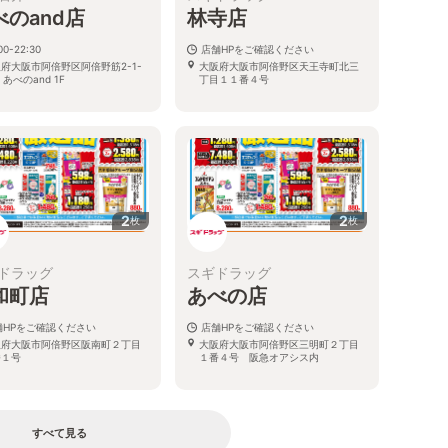
べのand店
林寺店
00-22:30
店舗HPをご確認ください
府大阪市阿倍野区阿倍野筋2-1-
大阪府大阪市阿倍野区天王寺町北三
 あべのand 1F
丁目１１番４号
2
2
枚
枚
ドラッグ
スギドラッグ
和町店
あべの店
舗HPをご確認ください
店舗HPをご確認ください
阪府大阪市阿倍野区阪南町２丁目
大阪府大阪市阿倍野区三明町２丁目
番１号
１番４号 阪急オアシス内
すべて見る