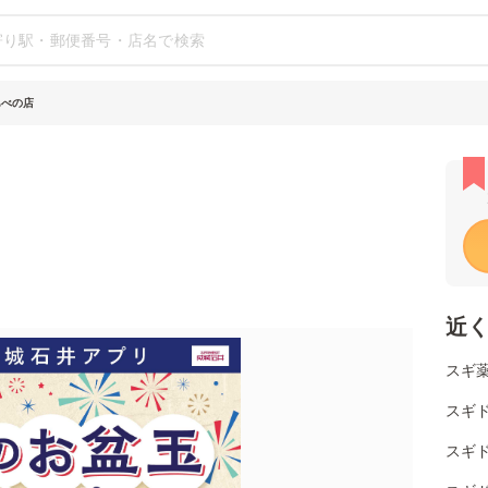
あべの店
近
スギ
スギド
スギ