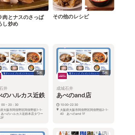
その他のレシピ
ラ肉とナスのさっぱ
ろし炒め
5
5
枚
枚
石井
成城石井
べのハルカス近鉄
あべのand店
：00 - 20：30
10:00-22:30
府大阪市阿倍野区阿倍野筋1-1-
大阪府大阪市阿倍野区阿倍野筋2-1-
3 あべのハルカス近鉄本店タワー
40 あべのand 1F
B2F