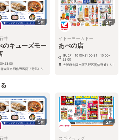
5
2
枚
枚
石井
イトーヨーカドー
べのキューズモー
あべの店
店
1F, 2F 10:00-21:00 B1 10:00-
22:00
00-23:00
大阪府大阪市阿倍野区阿倍野筋1-6-1
府大阪市阿倍野区阿倍野筋1‐6‐
キューズモールB1F
見る
5
2
枚
枚
石井
スギドラッグ