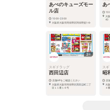
あべのキューズモー
あ
ル店
10:
大阪
10:00-23:00
40
大阪府大阪市阿倍野区阿倍野筋1‐6‐
1 キューズモールB1F
2
枚
スギドラッグ
スギ
西田辺店
昭
店舗HPをご確認ください
店
大阪府大阪市阿倍野区西田辺町二丁
大
目１１番１６号
４