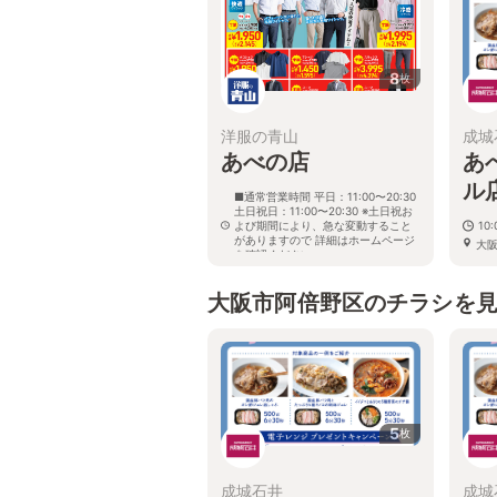
8
枚
洋服の青山
成城
あべの店
あ
ル
■通常営業時間 平日：11:00〜20:30
土日祝日：11:00〜20:30 ※土日祝お
よび期間により、急な変動すること
10:
がありますので 詳細はホームページ
大阪
を確認ください
1 
大阪府大阪市阿倍野区阿倍野筋二丁
目1番24号
大阪市阿倍野区のチラシを
5
枚
成城石井
成城