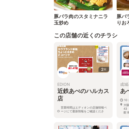
豚バラ肉のスタミナニラ
豚バ
玉炒め
りお
この店舗の近くのチラシ
2
枚
EDION
成城
近鉄あべのハルカス
あ
店
10
大阪
営業時間はエディオンの店舗情報ペ
4
ージにて最新情報をご確認くださ
館 
い。
大阪府大阪市阿倍野区阿倍野筋1-1-
43 あべのハルカス近鉄本店ウイン
グﾞ館3.5階