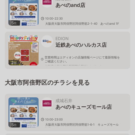
あべのand店
10:00-22:30
5
枚
大阪府大阪市阿倍野区阿倍野筋2-1-40 あべのand 1F
EDION
近鉄あべのハルカス店
営業時間はエディオンの店舗情報ページにて最新情報を
ご確認ください。
2
枚
大阪府大阪市阿倍野区阿倍野筋1-1-43 あべのハルカス
近鉄本店ウイングﾞ館3.5階
大阪市阿倍野区のチラシを見る
成城石井
あべのキューズモール店
10:00-23:00
5
大阪府大阪市阿倍野区阿倍野筋1‐6‐1 キューズモール
枚
B1F