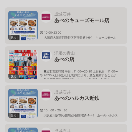
成城石井
あべのキューズモール店
10:00-23:00
5
大阪府大阪市阿倍野区阿倍野筋1‐6‐1 キューズモール
枚
B1F
洋服の青山
あべの店
■通常営業時間 平日：11:00〜20:30 土日祝日：11:00〜
20:30 ※土日祝および期間により、急な変動することが
8
枚
ありますので 詳細はホームページを確認ください
大阪府大阪市阿倍野区阿倍野筋二丁目1番24号
成城石井
あべのハルカス近鉄
10：00 - 20：30
5
大阪府大阪市阿倍野区阿倍野筋1-1-43 あべのハルカス
枚
近鉄本店タワー館 B2F
成城石井