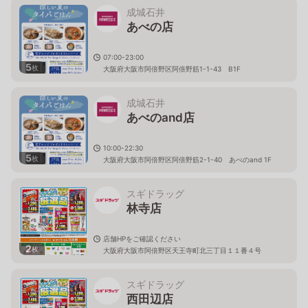
成城石井
あべの店
07:00-23:00
5
枚
大阪府大阪市阿倍野区阿倍野筋1-1-43 B1F
成城石井
あべのand店
10:00-22:30
5
枚
大阪府大阪市阿倍野区阿倍野筋2-1-40 あべのand 1F
スギドラッグ
林寺店
店舗HPをご確認ください
2
枚
大阪府大阪市阿倍野区天王寺町北三丁目１１番４号
スギドラッグ
西田辺店