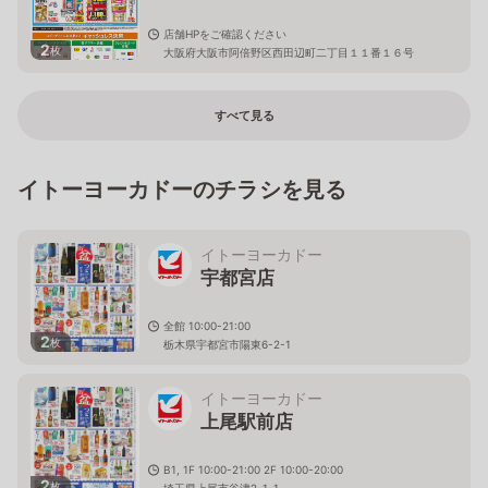
店舗HPをご確認ください
2
枚
大阪府大阪市阿倍野区西田辺町二丁目１１番１６号
すべて見る
イトーヨーカドーのチラシを見る
イトーヨーカドー
宇都宮店
全館 10:00-21:00
2
枚
栃木県宇都宮市陽東6-2-1
イトーヨーカドー
上尾駅前店
B1, 1F 10:00-21:00 2F 10:00-20:00
2
枚
埼玉県上尾市谷津2-1-1