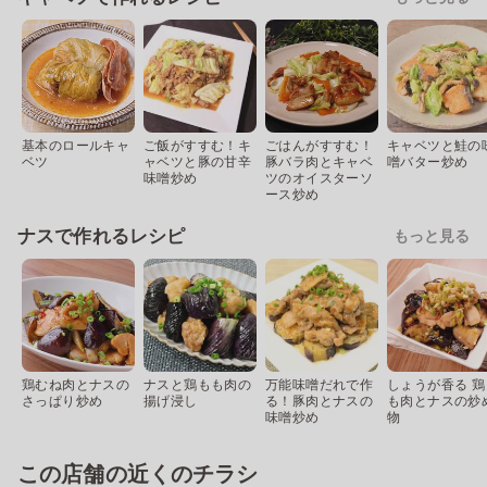
基本のロールキャ
ご飯がすすむ！キ
ごはんがすすむ！
キャベツと鮭の
ベツ
ャベツと豚の甘辛
豚バラ肉とキャベ
噌バター炒め
味噌炒め
ツのオイスターソ
ース炒め
ナスで作れるレシピ
もっと見る
鶏むね肉とナスの
ナスと鶏もも肉の
万能味噌だれで作
しょうが香る 鶏
さっぱり炒め
揚げ浸し
る！豚肉とナスの
も肉とナスの炒
味噌炒め
物
この店舗の近くのチラシ