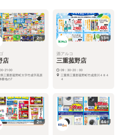
る
2
13
枚
枚
ゴ
酒アルコ
野店
三重菰野店
00-21:00
09：30-20：00
重県三重郡菰野町大字竹成字高原
三重県三重郡菰野町竹成滑川４８４
98番地の7
４
2
44
枚
枚