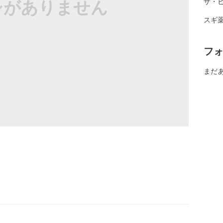
シがありません
ザ・
スギ薬
フ
まだ