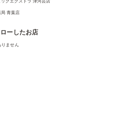
ビッグエクストラ 津河芸店
局 青葉店
ォローしたお店
ありません