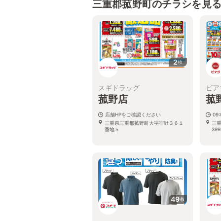
三重郡菰野町のチラシを見
2
枚
スギドラッグ
ピア
菰野店
菰
店舗HPをご確認ください
09:
三重県三重郡菰野町大字宿野３６１
三
番地５
39
49
枚