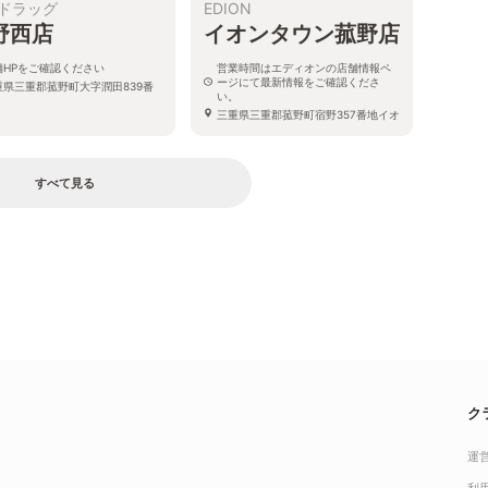
ドラッグ
EDION
野西店
イオンタウン菰野店
舗HPをご確認ください
営業時間はエディオンの店舗情報ペ
ージにて最新情報をご確認くださ
重県三重郡菰野町大字潤田839番
い。
三重県三重郡菰野町宿野357番地イオ
ンタウン菰野内
すべて見る
ク
運