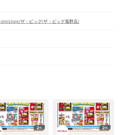
eon.com/store/ザ・ビッグ/ザ・ビッグ菰野店/
2
2
枚
枚