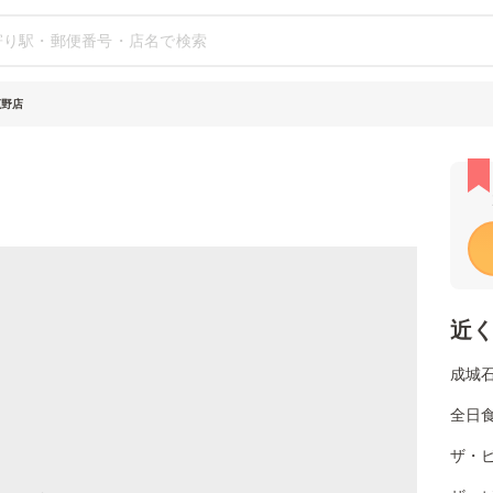
菰野店
近
成城
全日
ザ・