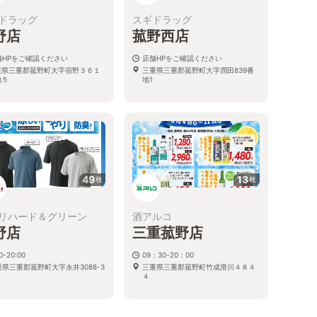
ドラッグ
スギドラッグ
野店
菰野西店
舗HPをご確認ください
店舗HPをご確認ください
重県三重郡菰野町大字宿野３６１
三重県三重郡菰野町大字潤田839番
地５
地1
49
13
枚
枚
リハード＆グリーン
酒アルコ
野店
三重菰野店
0-20:00
09：30-20：00
重県三重郡菰野町大字永井3088-3
三重県三重郡菰野町竹成滑川４８４
４