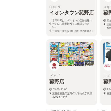
EDION
スギ
イオンタウン菰野店
菰
営業時間はエディオンの店舗情報ペ
店
ージにて最新情報をご確認くださ
三
い。
番
三重県三重郡菰野町宿野357番地イオ
ンタウン菰野内
2
枚
ピアゴ
コメ
菰野店
菰
09:00-21:00
9:0
三重県三重郡菰野町大字竹成字高原
三
3998番地の7