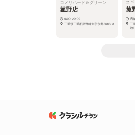
コメリハード＆グリーン
スギ
菰野店
菰
9:00-20:00
店
三重県三重郡菰野町大字永井3088-3
三
地1