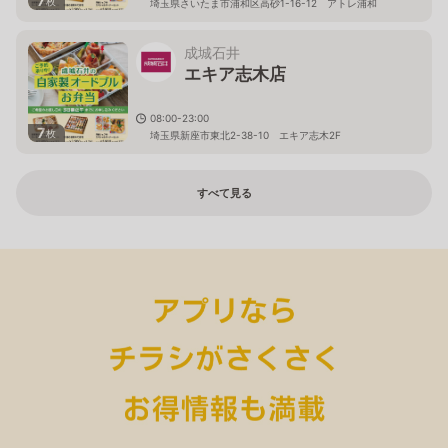
7
枚
埼玉県さいたま市浦和区高砂1-16-12 アトレ浦和
成城石井
エキア志木店
08:00-23:00
7
枚
埼玉県新座市東北2-38-10 エキア志木2F
すべて見る