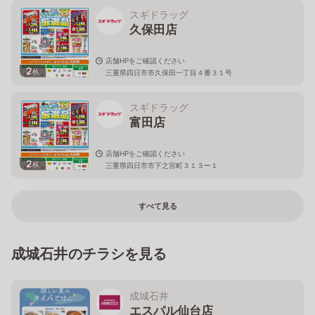
スギドラッグ
久保田店
店舗HPをご確認ください
2
枚
三重県四日市市久保田一丁目４番３１号
スギドラッグ
富田店
店舗HPをご確認ください
2
枚
三重県四日市市下之宮町３１３ー１
すべて見る
成城石井のチラシを見る
成城石井
エスパル仙台店