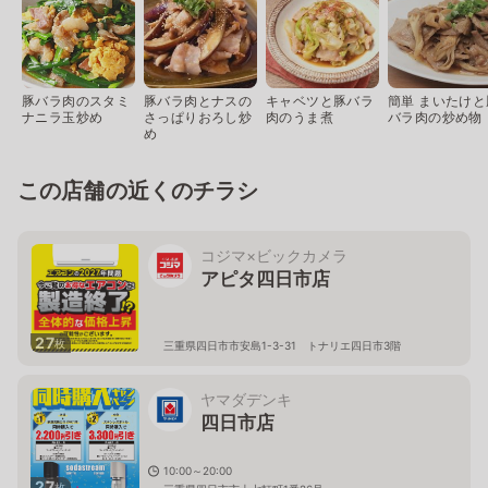
豚バラ肉のスタミ
豚バラ肉とナスの
キャベツと豚バラ
簡単 まいたけと
ナニラ玉炒め
さっぱりおろし炒
肉のうま煮
バラ肉の炒め物
め
この店舗の近くのチラシ
コジマ×ビックカメラ
アピタ四日市店
27
枚
三重県四日市市安島1-3-31 トナリエ四日市3階
ヤマダデンキ
四日市店
10:00～20:00
27
枚