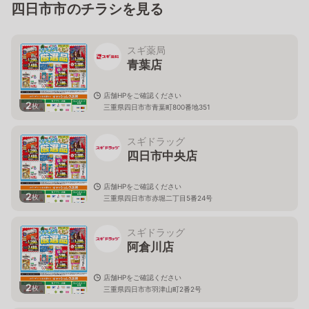
四日市市のチラシを見る
スギ薬局
青葉店
店舗HPをご確認ください
2
枚
三重県四日市市青葉町800番地351
スギドラッグ
四日市中央店
店舗HPをご確認ください
2
枚
三重県四日市市赤堀二丁目5番24号
スギドラッグ
阿倉川店
店舗HPをご確認ください
2
枚
三重県四日市市羽津山町2番2号