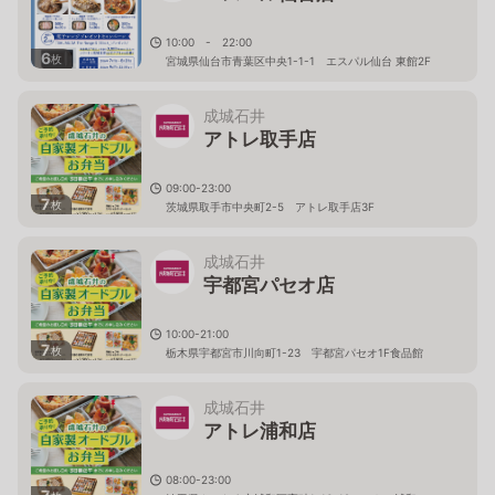
10:00 - 22:00
6
枚
宮城県仙台市青葉区中央1-1-1 エスパル仙台 東館2F
成城石井
アトレ取手店
09:00-23:00
7
枚
茨城県取手市中央町2-5 アトレ取手店3F
成城石井
宇都宮パセオ店
10:00-21:00
7
枚
栃木県宇都宮市川向町1-23 宇都宮パセオ1F食品館
成城石井
アトレ浦和店
08:00-23:00