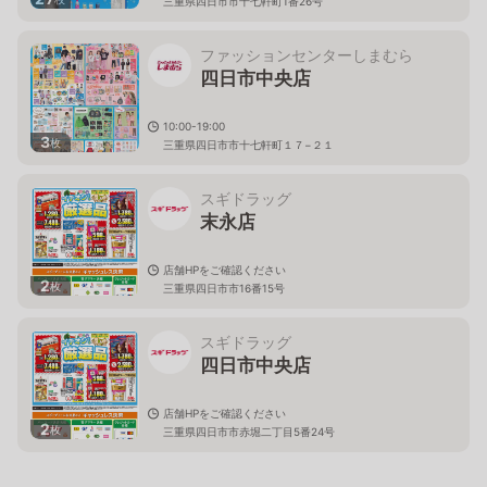
三重県四日市市十七軒町1番26号
ファッションセンターしまむら
四日市中央店
10:00-19:00
3
枚
三重県四日市市十七軒町１７−２１
スギドラッグ
末永店
店舗HPをご確認ください
2
枚
三重県四日市市16番15号
スギドラッグ
四日市中央店
店舗HPをご確認ください
2
枚
三重県四日市市赤堀二丁目5番24号