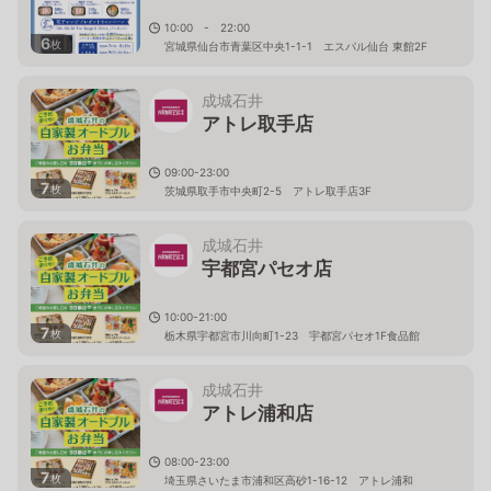
10:00 - 22:00
6
枚
宮城県仙台市青葉区中央1-1-1 エスパル仙台 東館2F
成城石井
アトレ取手店
09:00-23:00
7
枚
茨城県取手市中央町2-5 アトレ取手店3F
成城石井
宇都宮パセオ店
10:00-21:00
7
枚
栃木県宇都宮市川向町1-23 宇都宮パセオ1F食品館
成城石井
アトレ浦和店
08:00-23:00
7
枚
埼玉県さいたま市浦和区高砂1-16-12 アトレ浦和