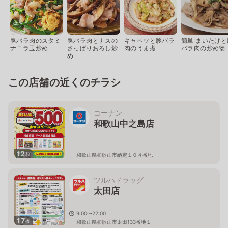
豚バラ肉のスタミ
豚バラ肉とナスの
キャベツと豚バラ
簡単 まいたけと
ナニラ玉炒め
さっぱりおろし炒
肉のうま煮
バラ肉の炒め物
め
この店舗の近くのチラシ
コーナン
和歌山中之島店
12
枚
和歌山県和歌山市納定１０４番地
ツルハドラッグ
太田店
9:00〜22:00
17
枚
和歌山県和歌山市太田133番地１