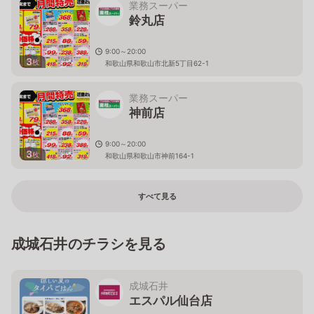
業務スーパー
鈴丸店
9:00～20:00
3
枚
和歌山県和歌山市北新5丁目62-1
業務スーパー
神前店
9:00～20:00
3
枚
和歌山県和歌山市神前164-1
すべて見る
成城石井のチラシを見る
成城石井
エスパル仙台店