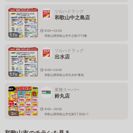
ツルハドラッグ
和歌山中之島店
9:00〜22:00
17
枚
和歌山県和歌山市中之島1773番
ツルハドラッグ
出水店
9:00〜23:00
17
枚
和歌山県和歌山市出水67番地
業務スーパー
鈴丸店
9:00～20:00
3
枚
和歌山県和歌山市北新5丁目62-1
和歌山市のチラシを見る