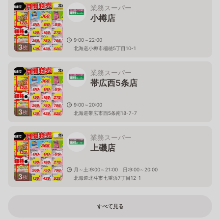
業務スーパー
小樽店
9:00～22:00
3
枚
北海道小樽市稲穂5丁目10-1
業務スーパー
帯広西5条店
9:00～20:00
3
枚
北海道帯広市西5条南18-7-7
業務スーパー
上磯店
月～土:9:00～21:00 日:9:00～20:00
3
枚
北海道北斗市七重浜7丁目12-1
すべて見る