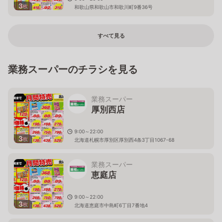
3
枚
和歌山県和歌山市和歌川町9番36号
すべて見る
業務スーパーのチラシを見る
業務スーパー
厚別西店
9:00～22:00
3
枚
北海道札幌市厚別区厚別西4条3丁目1067-68
業務スーパー
恵庭店
9:00～22:00
3
枚
北海道恵庭市中島町6丁目7番地4