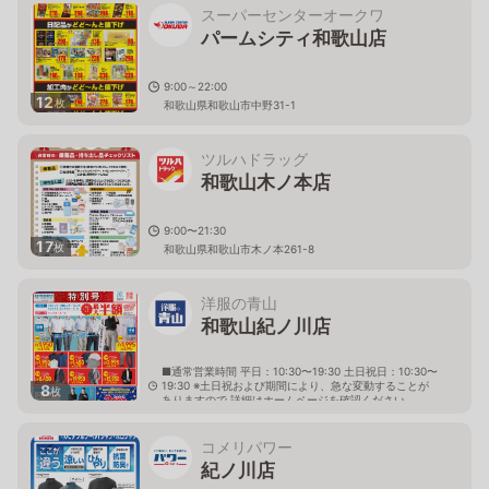
スーパーセンターオークワ
パームシティ和歌山店
9:00～22:00
12
枚
和歌山県和歌山市中野31-1
ツルハドラッグ
和歌山木ノ本店
9:00〜21:30
17
枚
和歌山県和歌山市木ノ本261-8
洋服の青山
和歌山紀ノ川店
■通常営業時間 平日：10:30〜19:30 土日祝日：10:30〜
19:30 ※土日祝および期間により、急な変動することが
8
枚
ありますので 詳細はホームページを確認ください
和歌山県和歌山市次郎丸103番1
コメリパワー
紀ノ川店