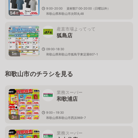
9:00-20:00 資材館7:00‐20:00（日曜以外）
54
枚
和歌山県和歌山市次郎丸48
産直市場よってって
狐島店
09:00-18:30
1
枚
和歌山県和歌山市狐島字東淀屋607-1
和歌山市のチラシを見る
業務スーパー
和歌浦店
9:00～19:30
3
枚
和歌山県和歌山市西浜969-7
業務スーパー