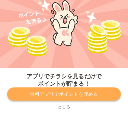
今すぐアプリをダウンロードする
アプリでチラシを見るだけで
ポイントが貯まる！
無料アプリでポイントを貯める
プライバシーポリシー
利用規約
運営会社
サービスに関してのお問い合わせ
チラシ掲載をお考えの方
とじる
Copyright© Kurashiru, Inc. All Rights Reserved.