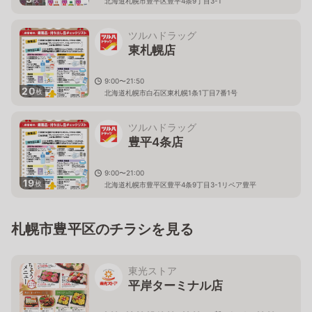
北海道札幌市豊平区豊平4条9丁目3-1
ツルハドラッグ
東札幌店
9:00〜21:50
20
枚
北海道札幌市白石区東札幌1条1丁目7番1号
ツルハドラッグ
豊平4条店
9:00〜21:00
19
枚
北海道札幌市豊平区豊平4条9丁目3-1リペア豊平
札幌市豊平区のチラシを見る
東光ストア
平岸ターミナル店