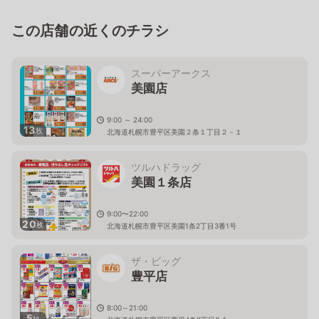
この店舗の近くのチラシ
スーパーアークス
美園店
9:00 ～ 24:00
13
枚
北海道札幌市豊平区美園２条１丁目２－１
ツルハドラッグ
美園１条店
9:00〜22:00
20
枚
北海道札幌市豊平区美園1条2丁目3番1号
ザ・ビッグ
豊平店
8:00～21:00
5
枚