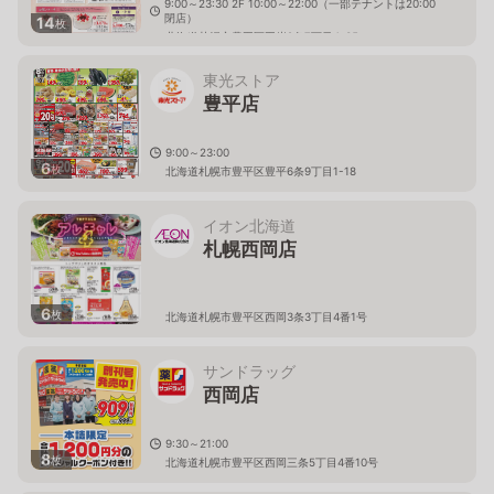
9:00～23:30 2F 10:00～22:00（一部テナントは20:00
閉店）
14
枚
北海道札幌市豊平区平岸2条7丁目4-35
東光ストア
豊平店
9:00～23:00
6
枚
北海道札幌市豊平区豊平6条9丁目1-18
イオン北海道
札幌西岡店
6
枚
北海道札幌市豊平区西岡3条3丁目4番1号
サンドラッグ
西岡店
9:30～21:00
8
枚
北海道札幌市豊平区西岡三条5丁目4番10号