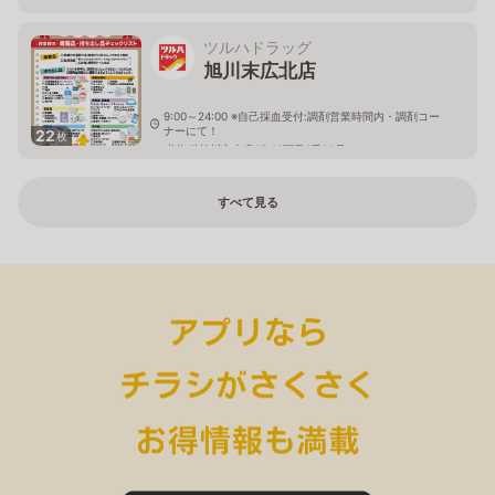
ツルハドラッグ
旭川末広北店
9:00～24:00 ※自己採血受付:調剤営業時間内・調剤コー
ナーにて！
22
枚
北海道旭川市末広1条10丁目1番20号
すべて見る