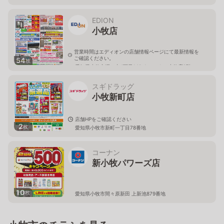
EDION
小牧店
営業時間はエディオンの店舗情報ページにて最新情報を
ご確認ください。
54
枚
愛知県小牧市堀の内4丁目140-1 コーナン小牧店2階
スギドラッグ
小牧新町店
店舗HPをご確認ください
2
枚
愛知県小牧市新町一丁目78番地
コーナン
新小牧パワーズ店
10
枚
愛知県小牧市間々原新田 上新池879番地