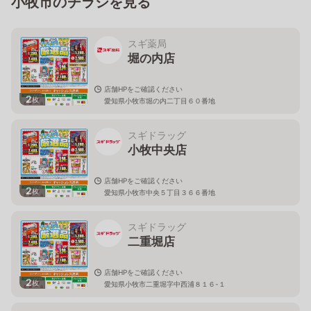
小牧市のチラシを見る
スギ薬局
堀の内店
店舗HPをご確認ください
2
枚
愛知県小牧市堀の内二丁目６０番地
スギドラッグ
小牧中央店
店舗HPをご確認ください
2
枚
愛知県小牧市中央５丁目３６６番地
スギドラッグ
二重堀店
店舗HPをご確認ください
2
枚
愛知県小牧市二重堀字中西浦８１６-１