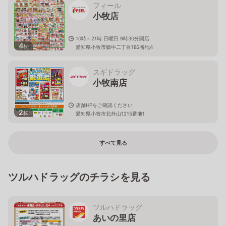
フィール
小牧店
10時～21時 日曜日 9時30分開店
4
枚
愛知県小牧市郷中二丁目182番地4
スギドラッグ
小牧南店
店舗HPをご確認ください
2
枚
愛知県小牧市北外山1215番地1
すべて見る
ツルハドラッグのチラシを見る
ツルハドラッグ
あいの里店