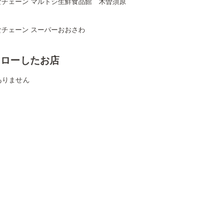
食チェーン マルトシ生鮮食品館 木曽須原
食チェーン スーパーおおさわ
ォローしたお店
ありません