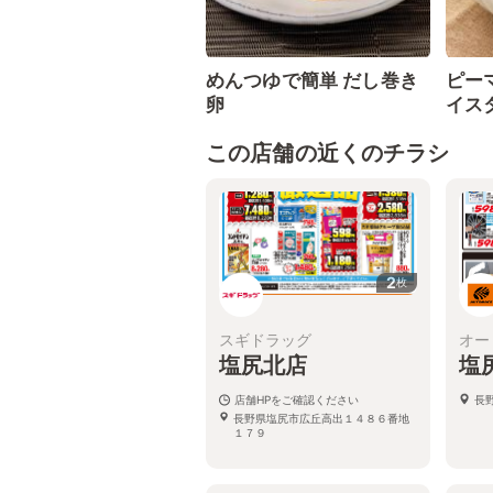
めんつゆで簡単 だし巻き
ピー
卵
イス
この店舗の近くのチラシ
2
枚
スギドラッグ
オー
塩尻北店
塩
店舗HPをご確認ください
長
長野県塩尻市広丘高出１４８６番地
１７９