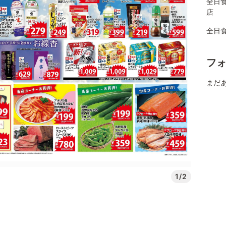
全日
店
全日
フ
まだ
1/2