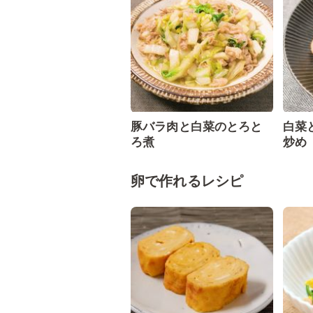
豚バラ肉と白菜のとろと
白菜
ろ煮
炒め
卵で作れるレシピ