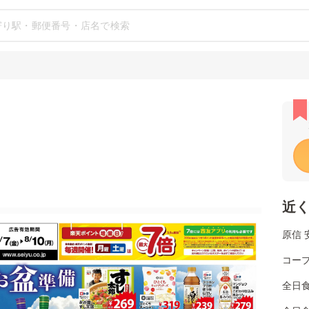
近
原信 
コー
全日