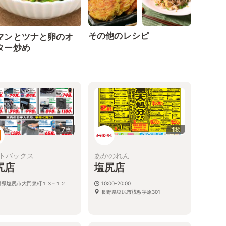
その他のレシピ
マンとツナと卵のオ
ター炒め
7
1
枚
枚
トバックス
あかのれん
尻店
塩尻店
野県塩尻市大門泉町１３−１２
10:00-20:00
長野県塩尻市桟敷字原301