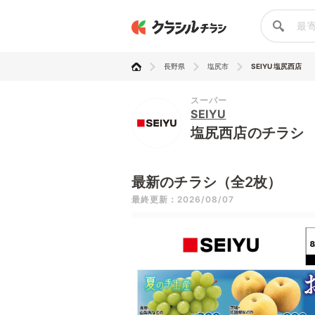
長野県
塩尻市
SEIYU 塩尻西店
スーパー
SEIYU
塩尻西店のチラシ
最新のチラシ（全2枚）
最終更新：2026/08/07