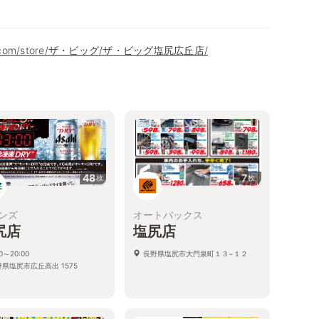
eon.com/store/ザ・ビッグ/ザ・ビッグ塩尻広丘店/
48
7
枚
枚
ンズ
オートバックス
尻店
塩尻店
30～20:00
長野県塩尻市大門泉町１３−１２
県塩尻市広丘高出 1575