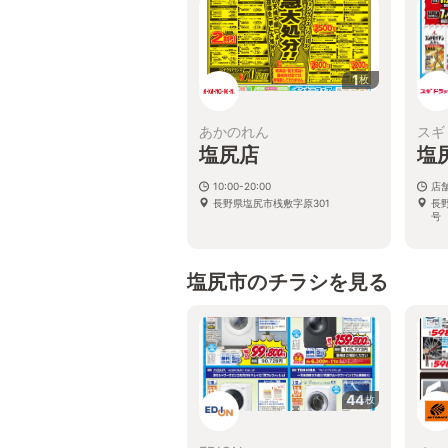
1
枚
あかのれん
スギ
塩尻店
塩
10:00-20:00
店
長野県塩尻市桟敷字原301
長
号
塩尻市のチラシを見る
44
枚