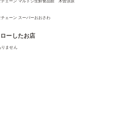
食チェーン マルトシ生鮮食品館 木曽須原
食チェーン スーパーおおさわ
ォローしたお店
ありません