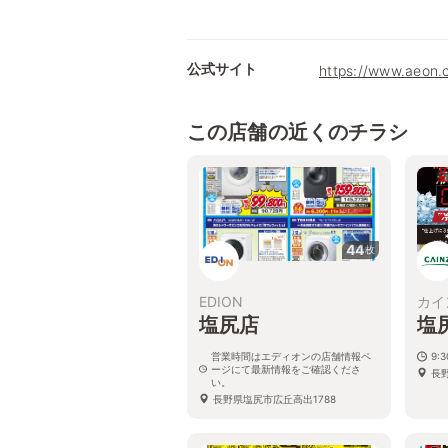
公式サイト
https://www.a
この店舗の近くのチラシ
44
枚
EDION
カイ
塩尻店
塩
営業時間はエディオンの店舗情報ペ
9:
ージにて最新情報をご確認くださ
長野
い。
長野県塩尻市広丘高出1788