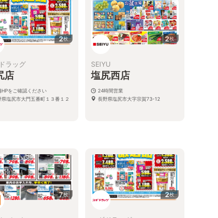
2
2
枚
枚
ドラッグ
SEIYU
尻店
塩尻西店
舗HPをご確認ください
24時間営業
野県塩尻市大門五番町１３番１２
長野県塩尻市大字宗賀73-12
7
2
枚
枚