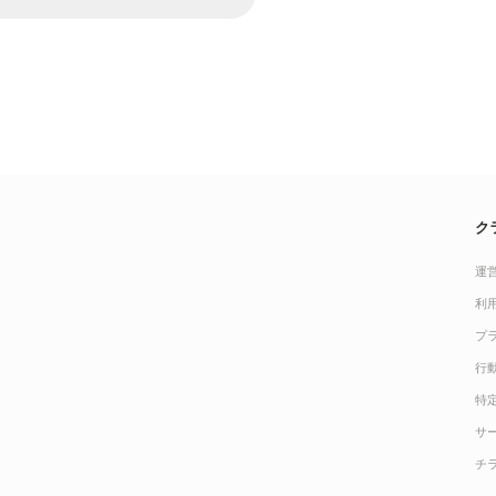
ク
運
利
プ
行
特
サ
チ