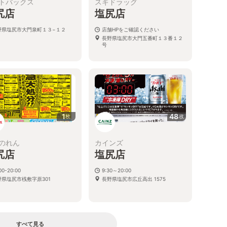
トバックス
スギドラッグ
尻店
塩尻店
野県塩尻市大門泉町１３−１２
店舗HPをご確認ください
長野県塩尻市大門五番町１３番１２
号
1
48
枚
枚
のれん
カインズ
尻店
塩尻店
00-20:00
9:30～20:00
野県塩尻市桟敷字原301
長野県塩尻市広丘高出 1575
すべて見る