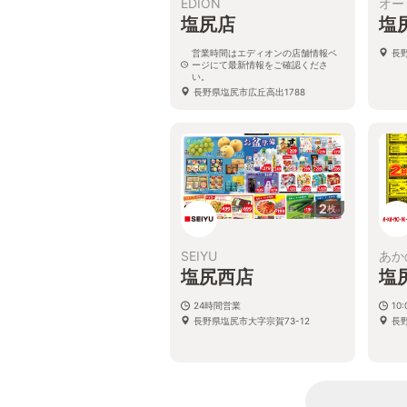
EDION
オー
塩尻店
塩
営業時間はエディオンの店舗情報ペ
長
ージにて最新情報をご確認くださ
い。
長野県塩尻市広丘高出1788
2
枚
SEIYU
あか
塩尻西店
塩
24時間営業
10:
長野県塩尻市大字宗賀73-12
長