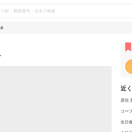
丘店
シ
近
原信 
コー
全日