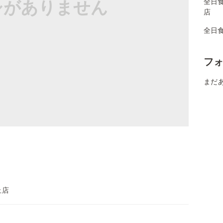
シがありません
全日
店
全日
フ
まだ
丘店