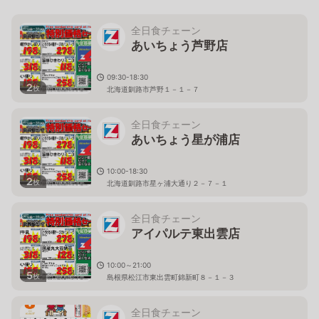
全日食チェーン
あいちょう芦野店
09:30-18:30
2
枚
北海道釧路市芦野１－１－７
全日食チェーン
あいちょう星が浦店
10:00-18:30
2
枚
北海道釧路市星ヶ浦大通り２－７－１
全日食チェーン
アイパルテ東出雲店
10:00～21:00
5
枚
島根県松江市東出雲町錦新町８－１－３
全日食チェーン