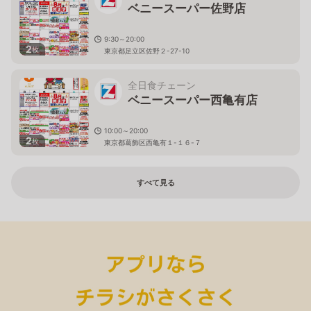
ベニースーパー佐野店
9:30～20:00
2
枚
東京都足立区佐野２-27-10
全日食チェーン
ベニースーパー西亀有店
10:00～20:00
2
枚
東京都葛飾区西亀有１-１６-７
すべて見る