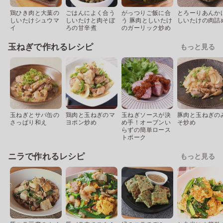
鶏ひき肉と大葉の
ごはんによく合う
がっつりご飯に合
とろーりあんか
しいたけシュウマ
しいたけと肉そぼ
う 豚肉としいたけ
しいたけの肉詰
イ
ろの甘辛煮
のガーリック炒め
玉ねぎで作れるレシピ
もっと見る
玉ねぎとサバ缶の
鶏肉と玉ねぎのマ
玉ねぎソースが決
豚肉と玉ねぎの
さっぱり和え
ヨポン炒め
め手！オーブンい
そ炒め
らずの簡単ロース
トポーク
ニラで作れるレシピ
もっと見る