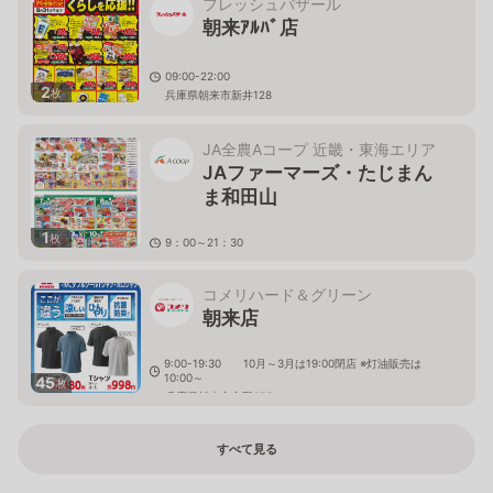
フレッシュバザール
朝来ｱﾙﾊﾞ店
09:00-22:00
2
枚
兵庫県朝来市新井128
JA全農Aコープ 近畿・東海エリア
JAファーマーズ・たじまん
ま和田山
1
枚
9：00～21：30
兵庫県朝来市和田山町枚田922-1
コメリハード＆グリーン
朝来店
9:00-19:30 10月～3月は19:00閉店 ※灯油販売は
10:00～
45
枚
兵庫県朝来市立野675
すべて見る