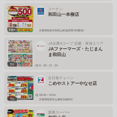
コーナン
和田山一本柳店
10
枚
兵庫県朝来市和田山町枚田岡190番地1
JA全農Aコープ 近畿・東海エリア
JAファーマーズ・たじまん
ま和田山
1
枚
9：00～21：30
兵庫県朝来市和田山町枚田922-1
全日食チェーン
こめやストアーやなせ店
08:00～19:00
1
枚
兵庫県朝来市山東町末歳650
業務スーパー