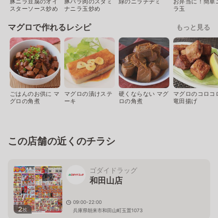
豚ニラ豆腐のオイ
豚バラ肉のスタミ
緑のニラチヂミ
お弁当に！簡単
スターソース炒め
ナニラ玉炒め
ラ玉
マグロで作れるレシピ
もっと見る
ごはんのお供に マ
マグロの漬けステ
硬くならない マグ
マグロのコロコ
グロの角煮
ーキ
ロの角煮
竜田揚げ
この店舗の近くのチラシ
ゴダイドラッグ
和田山店
09:00-22:00
2
枚
兵庫県朝来市和田山町玉置1073