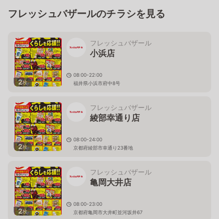
フレッシュバザールのチラシを見る
フレッシュバザール
小浜店
08:00-22:00
2
枚
福井県小浜市府中8号
フレッシュバザール
綾部幸通り店
08:00-24:00
2
枚
京都府綾部市幸通り23番地
フレッシュバザール
亀岡大井店
08:00-23:00
2
枚
京都府亀岡市大井町並河坂井67