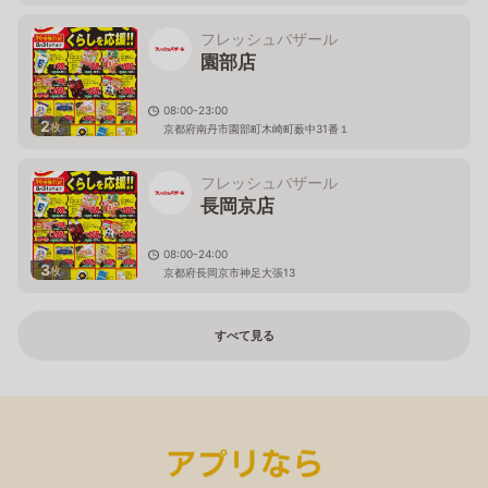
フレッシュバザール
園部店
08:00-23:00
2
枚
京都府南丹市園部町木崎町薮中31番１
フレッシュバザール
長岡京店
08:00-24:00
3
枚
京都府長岡京市神足大張13
すべて見る