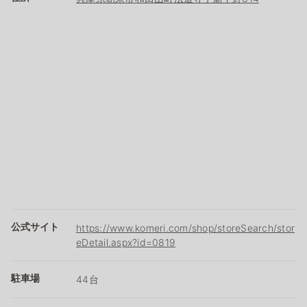
公式サイト
https://www.komeri.com/shop/storeSearch/stor
eDetail.aspx?id=0819
駐車場
44台