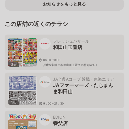
お知らせをもっと見る
この店舗の近くのチラシ
フレッシュバザール
和田山玉置店
08:00-23:00
3
枚
兵庫県朝来市和田山町玉置字木村前524-1
JA全農Aコープ 近畿・東海エリア
JAファーマーズ・たじまん
ま和田山
1
枚
9：00～21：30
兵庫県朝来市和田山町枚田922-1
EDION
養父店