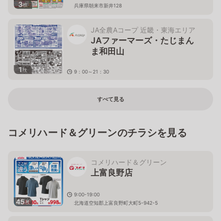
3
枚
兵庫県朝来市新井128
JA全農Aコープ 近畿・東海エリア
JAファーマーズ・たじまん
ま和田山
1
枚
9：00～21：30
兵庫県朝来市和田山町枚田922-1
すべて見る
コメリハード＆グリーンのチラシを見る
コメリハード＆グリーン
上富良野店
9:00-19:00
45
枚
北海道空知郡上富良野町大町5-942-5