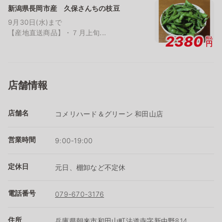
新潟県長岡市産 久保さんちの枝豆
9月30日(水)まで
【産地直送商品】・７月上旬...
2380
税込
円
店舗情報
店舗名
コメリハード＆グリーン 和田山店
営業時間
9:00-19:00
定休日
元日、棚卸など不定休
電話番号
079-670-3176
住所
兵庫県朝来市和田山町法道寺字新中野814