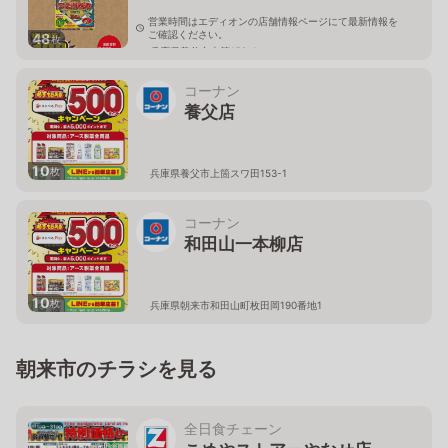
営業時間はエディオンの店舗情報ページにて最新情報を
ご確認ください。
48
枚
兵庫県養父市上箇153-1
コーナン
養父店
10
枚
兵庫県養父市上箇スワ田153-1
コーナン
和田山一本柳店
10
枚
兵庫県朝来市和田山町枚田岡190番地1
朝来市のチラシを見る
全日食チェーン