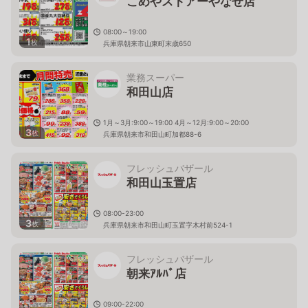
こめやストアーやなせ店
08:00～19:00
1
枚
兵庫県朝来市山東町末歳650
業務スーパー
和田山店
1月～3月:9:00～19:00 4月～12月:9:00～20:00
3
枚
兵庫県朝来市和田山町加都88-6
フレッシュバザール
和田山玉置店
08:00-23:00
3
枚
兵庫県朝来市和田山町玉置字木村前524-1
フレッシュバザール
朝来ｱﾙﾊﾞ店
09:00-22:00