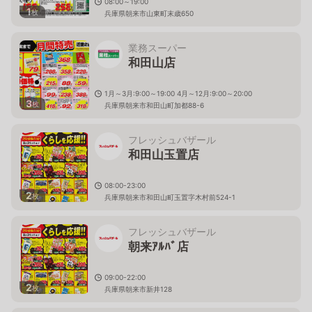
08:00～19:00
1
枚
兵庫県朝来市山東町末歳650
業務スーパー
和田山店
1月～3月:9:00～19:00 4月～12月:9:00～20:00
3
枚
兵庫県朝来市和田山町加都88-6
フレッシュバザール
和田山玉置店
08:00-23:00
2
枚
兵庫県朝来市和田山町玉置字木村前524-1
フレッシュバザール
朝来ｱﾙﾊﾞ店
09:00-22:00
2
枚
兵庫県朝来市新井128