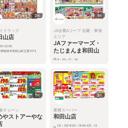
2
1
枚
枚
イドラッグ
JA全農Aコープ 近畿・東海
田山店
エリア
JAファーマーズ・
00-22:00
たじまんま和田山
庫県朝来市和田山町玉置1073
9：00～21：30
兵庫県朝来市和田山町枚田922-1
1
3
枚
枚
食チェーン
業務スーパー
めやストアーやな
和田山店
店
1月～3月:9:00～19:00 4月～12