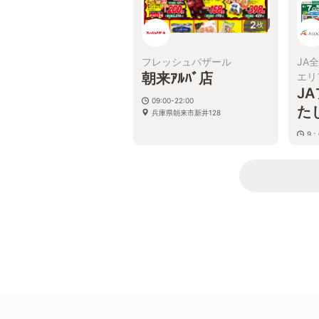
2
枚
フレッシュバザール
JA
朝来ｱﾙﾊﾞ店
エリ
J
09:00-22:00
た
兵庫県朝来市新井128
9：
兵