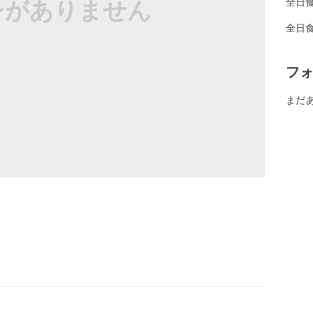
シがありません
全日
全日
フ
まだ