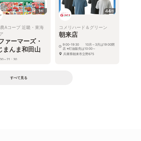
1
44
枚
枚
全農Aコープ 近畿・東海
コメリハード＆グリーン
朝来店
ア
Aファーマーズ・
9:00-19:30 10月～3月は19:00閉
じまんま和田山
店 ※灯油販売は10:00～
兵庫県朝来市立野675
00～21：30
庫県朝来市和田山町枚田922-1
すべて見る