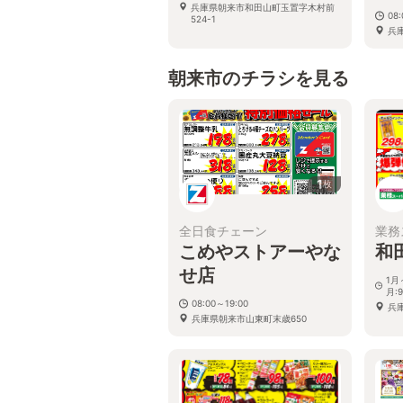
兵庫県朝来市和田山町玉置字木村前
08
524-1
兵
朝来市のチラシを見る
1
枚
全日食チェーン
業務
こめやストアーやな
和
せ店
1月
月:9
08:00～19:00
兵
兵庫県朝来市山東町末歳650