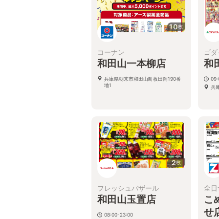
10
枚
コーナン
ゴダ
和田山一本柳店
和
兵庫県朝来市和田山町枚田岡190番
09:
地1
兵
2
枚
フレッシュバザール
全日
和田山玉置店
こ
せ
08:00-23:00