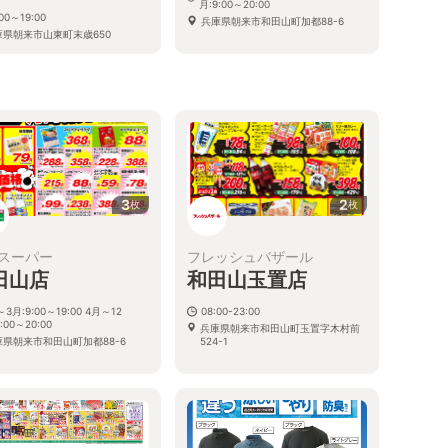
月:9:00～20:00
:00～19:00
兵庫県朝来市和田山町加都88-6
庫県朝来市山東町末歳650
3
2
枚
枚
スーパー
フレッシュバザール
田山店
和田山玉置店
～3月:9:00～19:00 4月～12
08:00-23:00
:00～20:00
兵庫県朝来市和田山町玉置字木村前
庫県朝来市和田山町加都88-6
524-1