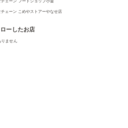
食チェーン フードショップ小畠
食チェーン こめやストアーやなせ店
ォローしたお店
ありません