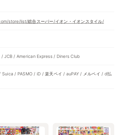
eon.com/store/list/総合スーパー/イオン・イオンスタイル/
 / JCB / American Express / Diners Club
 / Suica / PASMO / iD / 楽天ペイ / auPAY / メルペイ / d払