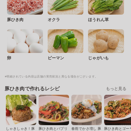
豚ひき肉
オクラ
ほうれん草
卵
ピーマン
じゃがいも
※明細されている内容は店舗の実売状況と異なる場合がございます。
豚ひき肉で作れるレシピ
もっと見る
しゃきしゃき！豚
豚ひき肉とパプリ
春雨でかさ増し 豚
豚ひき肉とゴー