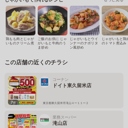
鶏もも肉とじゃが
ご飯のお供に じゃ
じゃがいもとウイ
じゃがいもと鶏
いものクリーム煮
がいもと牛肉のう
ンナーのナポリタ
のトマト煮込み
ま炒め
ン風炒め
この店舗の近くのチラシ
コーナン
ドイト東久留米店
7
枚
東京都東久留米市滝山４ー１１ー２
業務スーパー
滝山店