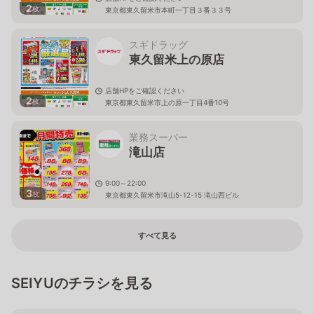
2
枚
東京都東久留米市本町一丁目３番３３号
スギドラッグ
東久留米上の原店
店舗HPをご確認ください
2
枚
東京都東久留米市上の原一丁目4番10号
業務スーパー
滝山店
9:00～22:00
3
枚
東京都東久留米市滝山5-12-15 滝山西ビル
すべて見る
SEIYUのチラシを見る