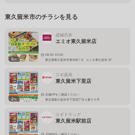
東久留米市のチラシを見る
成城石井
エミオ東久留米店
08:00-23:00
6
枚
東京都東久留米市東本町1-8 エミオ東久留米 2F
スギ薬局
東久留米下里店
店舗HPをご確認ください
2
枚
東京都東久留米市下里四丁目４番５９号
スギドラッグ
東久留米駅前店
店舗HPをご確認ください