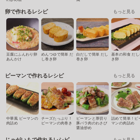
卵で作れるレシピ
もっと見る
豆腐にふんわり卵
めんつゆで簡単 だ
白だしで簡単 だし
基本の和食 だし
あんかけ
し巻き卵
巻き卵
き卵
ピーマンで作れるレシピ
もっと見る
中華風 ピーマンの
チーズたっぷり！
ピーマンと厚切り
詰めて簡単！ピ
肉詰め
ピーマンの肉巻き
豚バラ肉のわさび
マンの肉詰め
醤油炒め
じゃがいもで作れるレシピ
もっと見る