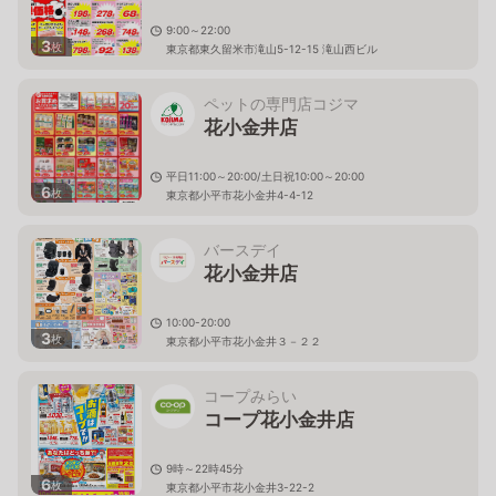
9:00～22:00
3
枚
東京都東久留米市滝山5-12-15 滝山西ビル
ペットの専門店コジマ
花小金井店
平日11:00～20:00/土日祝10:00～20:00
6
枚
東京都小平市花小金井4-4-12
バースデイ
花小金井店
10:00-20:00
3
枚
東京都小平市花小金井３－２２
コープみらい
コープ花小金井店
9時～22時45分
6
枚
東京都小平市花小金井3-22-2