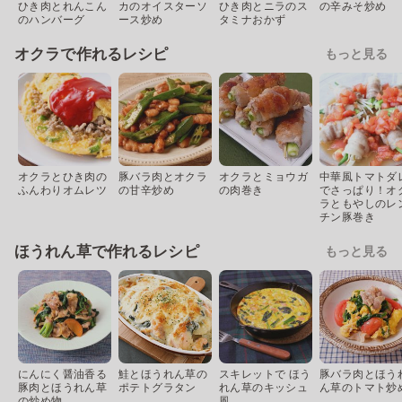
ひき肉とれんこん
カのオイスターソ
ひき肉とニラのス
の辛みそ炒め
のハンバーグ
ース炒め
タミナおかず
オクラで作れるレシピ
もっと見る
オクラとひき肉の
豚バラ肉とオクラ
オクラとミョウガ
中華風トマトダ
ふんわりオムレツ
の甘辛炒め
の肉巻き
でさっぱり！オ
ラともやしのレ
チン豚巻き
ほうれん草で作れるレシピ
もっと見る
にんにく醤油香る
鮭とほうれん草の
スキレットで ほう
豚バラ肉とほう
豚肉とほうれん草
ポテトグラタン
れん草のキッシュ
ん草のトマト炒
の炒め物
風