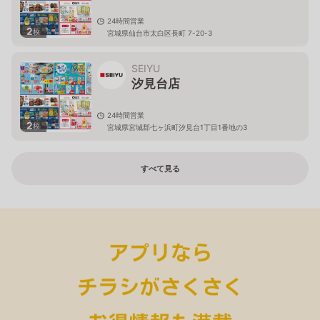
24時間営業
2
枚
宮城県仙台市太白区長町 7-20-3
SEIYU
汐見台店
24時間営業
2
枚
宮城県宮城郡七ヶ浜町汐見台1丁目1番地の3
すべて見る