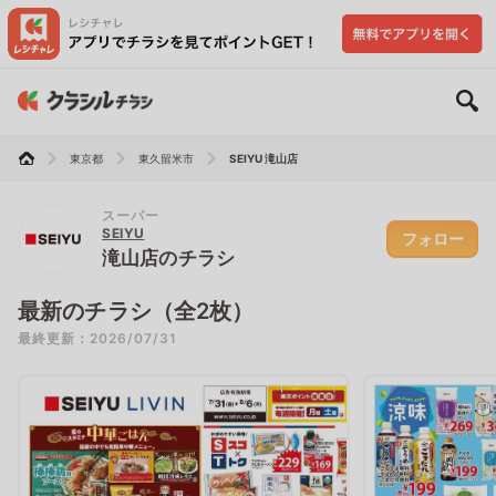
東京都
東久留米市
SEIYU 滝山店
スーパー
SEIYU
フォロー
滝山店のチラシ
最新のチラシ（全2枚）
最終更新：2026/07/31