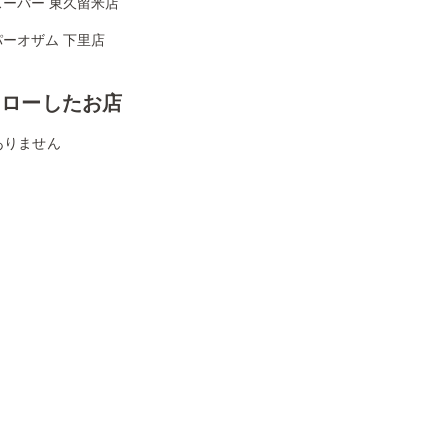
スーパー 東久留米店
パーオザム 下里店
ォローしたお店
ありません