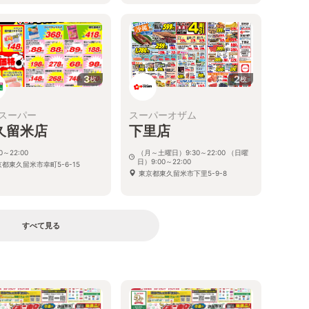
3
2
枚
枚
スーパー
スーパーオザム
久留米店
下里店
00～22:00
（月～土曜日）9:30～22:00 （日曜
日）9:00～22:00
都東久留米市幸町5-6-15
東京都東久留米市下里5-9-8
すべて見る
る