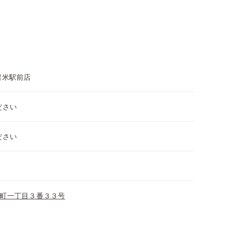
留米駅前店
ださい
ださい
町一丁目３番３３号