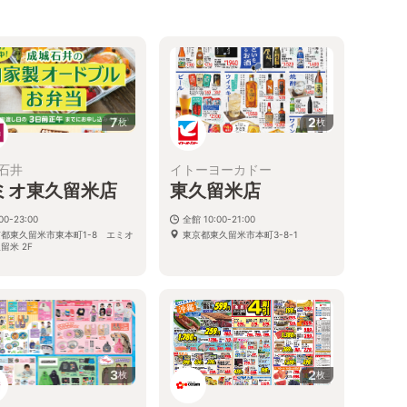
7
2
枚
枚
石井
イトーヨーカドー
ミオ東久留米店
東久留米店
00-23:00
全館 10:00-21:00
都東久留米市東本町1-8 エミオ
東京都東久留米市本町3-8-1
留米 2F
3
2
枚
枚