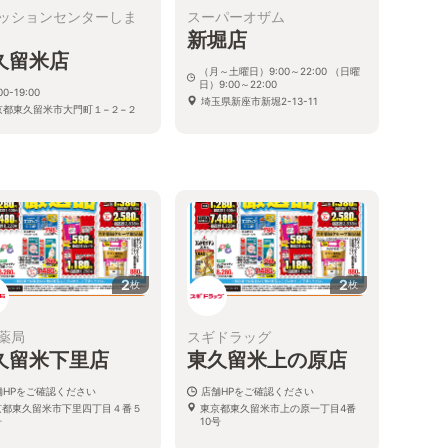
ッションセンターしま
スーパーオザム
新堀店
久留米店
（月～土曜日）9:00～22:00 （日曜
日）9:00～22:00
00-19:00
埼玉県新座市新堀2-13-11
京都東久留米市大門町１−２−２
2
2
枚
枚
薬局
スギドラッグ
久留米下里店
東久留米上の原店
舗HPをご確認ください
店舗HPをご確認ください
京都東久留米市下里四丁目４番５
東京都東久留米市上の原一丁目4番
号
10号