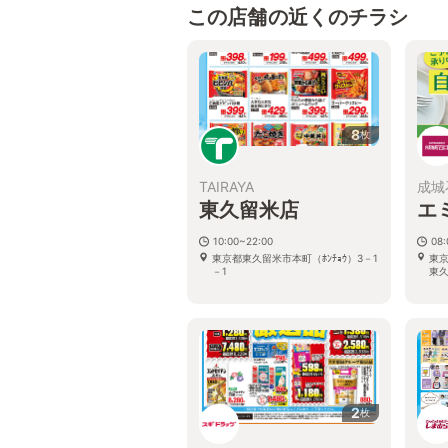
この店舗の近くのチラシ
8
枚
TAIRAYA
成城
東久留米店
エ
10:00~22:00
08:
東京都東久留米市本町（ﾎﾝﾁｮｳ）3－1
東京
－1
東久
2
枚