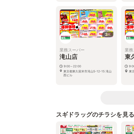
3
枚
業務スーパー
業務
滝山店
東
9:00～22:00
9:
東京都東久留米市滝山5-12-15 滝山
東京
西ビル
スギドラッグのチラシを見