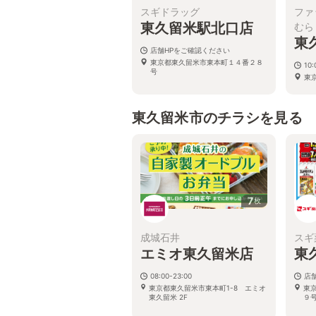
スギドラッグ
ファ
東久留米駅北口店
むら
東
店舗HPをご確認ください
東京都東久留米市東本町１４番２８
10:
号
東
東久留米市のチラシを見る
7
枚
成城石井
スギ
エミオ東久留米店
東
08:00-23:00
店
東京都東久留米市東本町1-8 エミオ
東
東久留米 2F
９