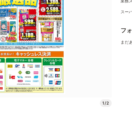
業務
スー
フ
まだ
1/2