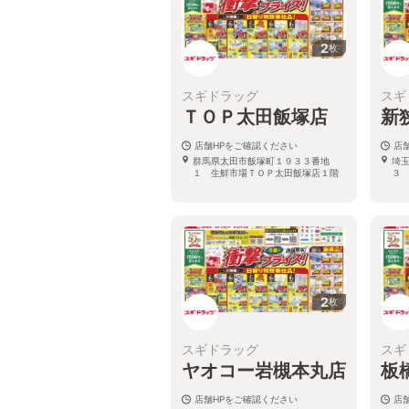
2
枚
スギドラッグ
スギ
ＴＯＰ太田飯塚店
新
店舗HPをご確認ください
店
群馬県太田市飯塚町１９３３番地
埼
１ 生鮮市場ＴＯＰ太田飯塚店１階
３
2
枚
スギドラッグ
スギ
ヤオコー岩槻本丸店
板
店舗HPをご確認ください
店