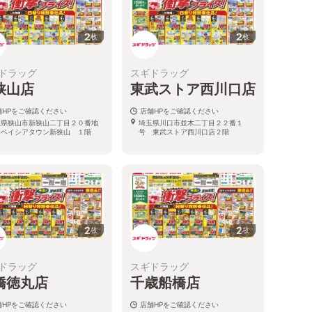
2
2
枚
枚
ドラッグ
スギドラッグ
狭山店
東武ストア西川口店
舗HPをご確認ください
店舗HPをご確認ください
玉県狭山市新狭山二丁目２０番地
埼玉県川口市並木二丁目２２番１
 ベイシアタウン新狭山 １階
号 東武ストア西川口店２階
2
2
枚
枚
ドラッグ
スギドラッグ
橋徳丸店
千歳船橋店
舗HPをご確認ください
店舗HPをご確認ください