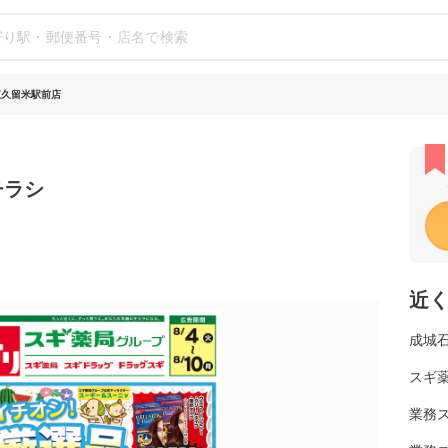
東久留米駅前店
チラシ
近
成城
スギ
業務ス