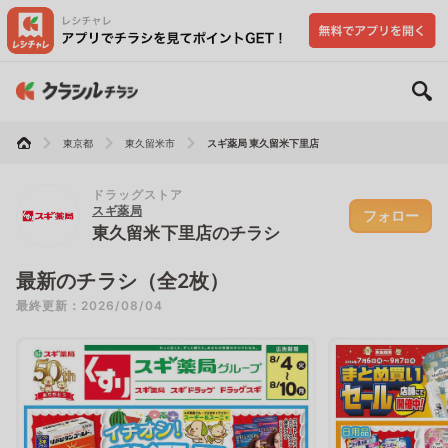
東京都
東久留米市
スギ薬局 東久留米下里店
ドラッグストア
スギ薬局
フォロー
東久留米下里店のチラシ
最新のチラシ（全2枚）
最終更新：2026/08/04