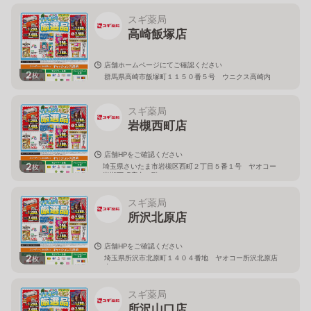
スギ薬局
高崎飯塚店
店舗ホームページにてご確認ください
2
枚
群馬県高崎市飯塚町１１５０番５号 ウニクス高崎内
スギ薬局
岩槻西町店
店舗HPをご確認ください
2
埼玉県さいたま市岩槻区西町２丁目５番１号 ヤオコー
枚
岩槻西町店内１階
スギ薬局
所沢北原店
店舗HPをご確認ください
2
埼玉県所沢市北原町１４０４番地 ヤオコー所沢北原店
枚
内
スギ薬局
所沢山口店