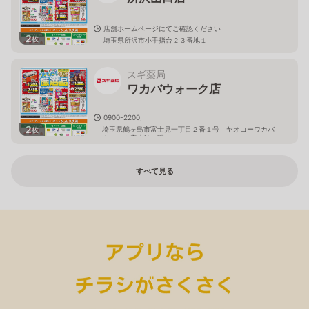
店舗ホームページにてご確認ください
2
枚
埼玉県所沢市小手指台２３番地１
スギ薬局
ワカバウォーク店
0900-2200,
2
埼玉県鶴ヶ島市富士見一丁目２番１号 ヤオコーワカバ
枚
ウォーク店北館１階
すべて見る