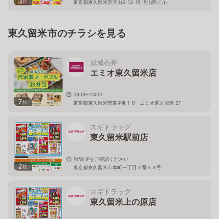
3
枚
東京都東久留米市滝山5-12-15 滝山西ビル
東久留米市のチラシを見る
成城石井
エミオ東久留米店
08:00-23:00
7
枚
東京都東久留米市東本町1-8 エミオ東久留米 2F
スギドラッグ
東久留米駅前店
店舗HPをご確認ください
2
枚
東京都東久留米市本町一丁目３番３３号
スギドラッグ
東久留米上の原店