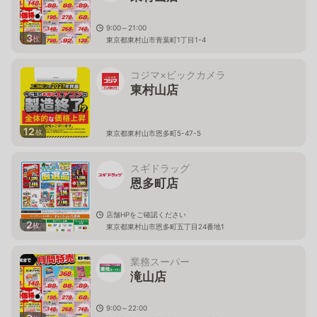
9:00～21:00
3
枚
東京都東村山市青葉町1丁目1-4
コジマ×ビックカメラ
東村山店
12
枚
東京都東村山市恩多町5-47-5
スギドラッグ
恩多町店
店舗HPをご確認ください
2
枚
東京都東村山市恩多町五丁目24番地1
業務スーパー
滝山店
9:00～22:00