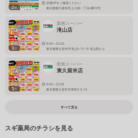
店舗HPをご確認ください
2
枚
東京都東久留米市上の原一丁目4番10号
業務スーパー
滝山店
9:00～22:00
3
枚
東京都東久留米市滝山5-12-15 滝山西ビル
業務スーパー
東久留米店
9:00～22:00
3
枚
東京都東久留米市幸町5-6-15
すべて見る
スギ薬局のチラシを見る